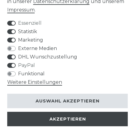
in unserer
Daten­schutz­erklärung
und unserem
Impressum
.
Impressum
Daten­schutz­erklärung
Essenziell
Statistik
Marketing
AGB
Widerrufs­recht
Externe Medien
DHL Wunschzustellung
PayPal
Funktional
Weitere Einstellungen
Kontakt
VERTRAG WIDERRUFEN
AUSWAHL AKZEPTIEREN
AKZEPTIEREN
© Copyright 2026 | Alle Rechte vorbehalten.