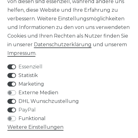
von diesen sind essenziell, während andere uns
NEWSLETTER
helfen, diese Website und Ihre Erfahrung zu
verbessern. Weitere Einstellungsmöglichkeiten
und Informationen zu den von uns verwendeten
Cookies und Ihren Rechten als Nutzer finden Sie
in unserer
Daten­schutz­erklärung
und unserem
Impressum
.
Impressum
Daten­schutz­erklärung
Essenziell
Statistik
Marketing
AGB
Widerrufs­recht
Externe Medien
DHL Wunschzustellung
PayPal
Funktional
Weitere Einstellungen
Kontakt
VERTRAG WIDERRUFEN