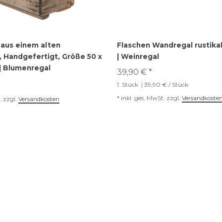
 aus einem alten
Flaschen Wandregal rustika
, Handgefertigt, Größe 50 x
| Weinregal
 | Blumenregal
39,90 € *
1
Stück
| 39,90 € / Stück
*
inkl. ges. MwSt.
zzgl.
Versandkoste
.
zzgl.
Versandkosten