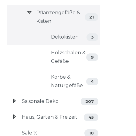
Pflanzengefäße &
21
Kisten
Dekokisten
3
Holzschalen &
9
Gefäße
Körbe &
4
Naturgefäße
Saisonale Deko
207
Haus, Garten & Freizeit
45
Sale %
10