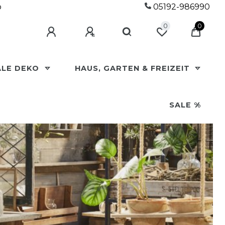
p
05192-986990
0
0
ALE DEKO
HAUS, GARTEN & FREIZEIT
SALE %