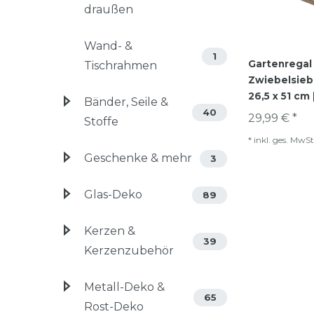
draußen
Wand- &
1
Gartenregal
Tischrahmen
Zwiebelsieb
26,5 x 51 cm
Bänder, Seile &
40
29,99 € *
Stoffe
*
inkl. ges. MwSt
Geschenke & mehr
3
Glas-Deko
89
Kerzen &
39
Kerzenzubehör
Metall-Deko &
65
Rost-Deko