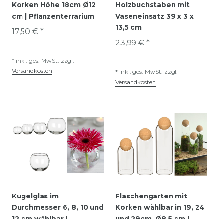
Korken Höhe 18cm Ø12
Holzbuchstaben mit
cm | Pflanzenterrarium
Vaseneinsatz 39 x 3 x
13,5 cm
17,50 € *
23,99 € *
*
inkl. ges. MwSt.
zzgl.
Versandkosten
*
inkl. ges. MwSt.
zzgl.
Versandkosten
Kugelglas im
Flaschengarten mit
Durchmesser 6, 8, 10 und
Korken wählbar in 19, 24
12 cm wählbar |
und 29cm, Ø8,5 cm |