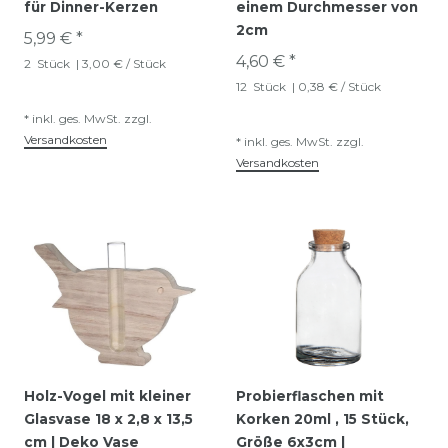
für Dinner-Kerzen
einem Durchmesser von
2cm
5,99 € *
4,60 € *
2
Stück
| 3,00 € / Stück
12
Stück
| 0,38 € / Stück
*
inkl. ges. MwSt.
zzgl.
Versandkosten
*
inkl. ges. MwSt.
zzgl.
Versandkosten
Holz-Vogel mit kleiner
Probierflaschen mit
Glasvase 18 x 2,8 x 13,5
Korken 20ml , 15 Stück,
cm | Deko Vase
Größe 6x3cm |