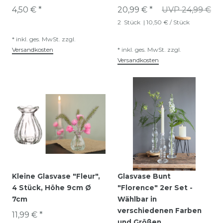
4,50 € *
20,99 € *
UVP 24,99 €
2
Stück
| 10,50 € / Stück
*
inkl. ges. MwSt.
zzgl.
Versandkosten
*
inkl. ges. MwSt.
zzgl.
Versandkosten
Kleine Glasvase "Fleur",
Glasvase Bunt
4 Stück, Höhe 9cm Ø
"Florence" 2er Set -
7cm
Wählbar in
verschiedenen Farben
11,99 € *
und Größen