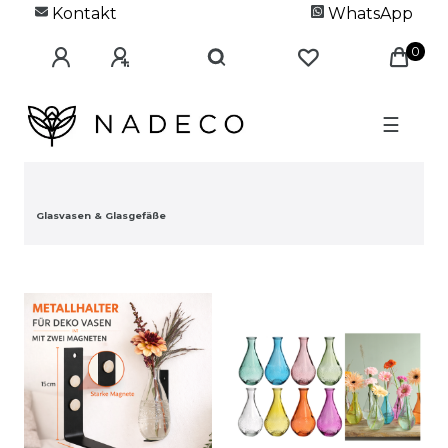
Kontakt
WhatsApp
0
☰
Glasvasen & Glasgefäße