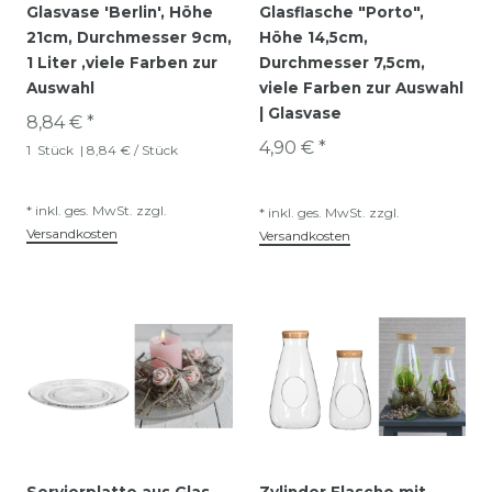
Glasvase 'Berlin', Höhe
Glasflasche "Porto",
21cm, Durchmesser 9cm,
Höhe 14,5cm,
1 Liter ,viele Farben zur
Durchmesser 7,5cm,
Auswahl
viele Farben zur Auswahl
| Glasvase
8,84 € *
4,90 € *
1
Stück
| 8,84 € / Stück
*
inkl. ges. MwSt.
zzgl.
*
inkl. ges. MwSt.
zzgl.
Versandkosten
Versandkosten
Servierplatte aus Glas,
Zylinder Flasche mit