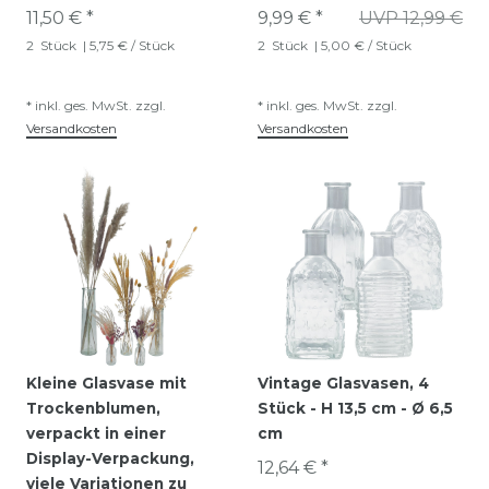
11,50 € *
9,99 € *
UVP 12,99 €
2
Stück
| 5,75 € / Stück
2
Stück
| 5,00 € / Stück
*
inkl. ges. MwSt.
zzgl.
*
inkl. ges. MwSt.
zzgl.
Versandkosten
Versandkosten
Kleine Glasvase mit
Vintage Glasvasen, 4
Trockenblumen,
Stück - H 13,5 cm - Ø 6,5
verpackt in einer
cm
Display-Verpackung,
12,64 € *
viele Variationen zu