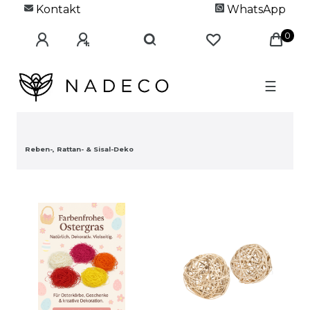
Kontakt
WhatsApp
0
☰
Reben-, Rattan- & Sisal-Deko