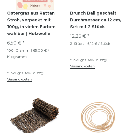
Ostergras aus Rattan
Brunch Ball geschält,
Stroh, verpackt mit
Durchmesser ca.12 cm,
100g, in vielen Farben
Set mit 2 Stück
wählbar | Holzwolle
12,25 € *
6,50 € *
2
Stück
| 6,12 € / Stück
100
Gramm
| 65,00 € /
Kilogramm
*
inkl. ges. MwSt.
zzgl.
Versandkosten
*
inkl. ges. MwSt.
zzgl.
Versandkosten