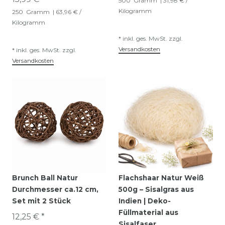
500
Gramm
| 31,98 € /
Kilogramm
250
Gramm
| 63,96 € /
Kilogramm
*
inkl. ges. MwSt.
zzgl.
Versandkosten
*
inkl. ges. MwSt.
zzgl.
Versandkosten
Brunch Ball Natur
Flachshaar Natur Weiß
Durchmesser ca.12 cm,
500g – Sisalgras aus
Set mit 2 Stück
Indien | Deko-
Füllmaterial aus
12,25 € *
Sisalfaser