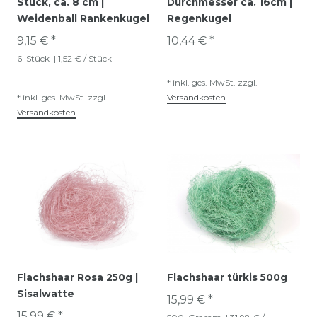
Stück, ca. 8 cm |
Durchmesser ca. 16cm |
Weidenball Rankenkugel
Regenkugel
9,15 € *
10,44 € *
6
Stück
| 1,52 € / Stück
*
inkl. ges. MwSt.
zzgl.
*
inkl. ges. MwSt.
zzgl.
Versandkosten
Versandkosten
Flachshaar Rosa 250g |
Flachshaar türkis 500g
Sisalwatte
15,99 € *
15,99 € *