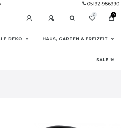
p
05192-986990
0
0
ALE DEKO
HAUS, GARTEN & FREIZEIT
SALE %