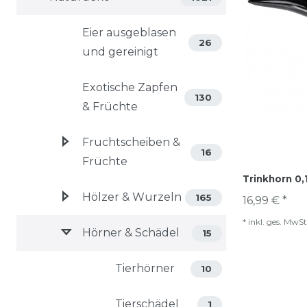
Eier ausgeblasen
26
und gereinigt
Exotische Zapfen
130
& Früchte
Fruchtscheiben &
16
Früchte
Trinkhorn 0,1
Hölzer & Wurzeln
165
16,99 € *
*
inkl. ges. MwSt
Hörner & Schädel
15
Tierhörner
10
Tierschädel
1