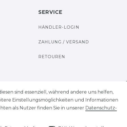
SERVICE
HÄNDLER-LOGIN
ZAHLUNG / VERSAND
RETOUREN
diesen sind essenziell, während andere uns helfen,
AGB
Widerrufs­recht
eitere Einstellungsmöglichkeiten und Informationen
ten als Nutzer finden Sie in unserer
Daten­schutz­