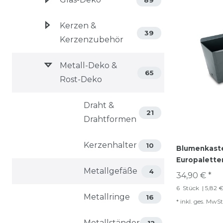
Kerzen &
39
Kerzenzubehör
Metall-Deko &
65
Rost-Deko
Draht &
21
Drahtformen
Kerzenhalter
10
Blumenkaste
Europaletten
Metallgefäße
4
34,90 € *
6
Stück
| 5,82 €
Metallringe
16
*
inkl. ges. MwSt
Metallständer
12