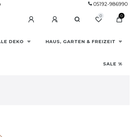
p
05192-986990
0
0
ALE DEKO
HAUS, GARTEN & FREIZEIT
SALE %