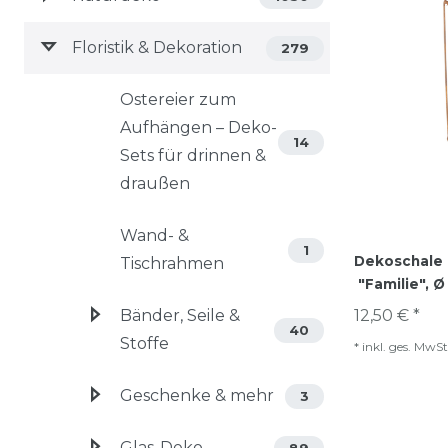
Floristik & Dekoration
279
Ostereier zum
Aufhängen – Deko-
14
Sets für drinnen &
draußen
Wand- &
1
Dekoschale i
Tischrahmen
"Familie", 
Bänder, Seile &
12,50 € *
40
Stoffe
*
inkl. ges. MwSt
Geschenke & mehr
3
Glas-Deko
89