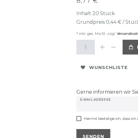
8,77 €
Inhalt
20
Stück
Grundpreis
0,44 € / Stüc
* inkl. ges. MwSt. zzgl.
Versandkos
WUNSCHLISTE
Gerne informieren wir Sie
E-MAIL-ADRESSE
Hiermit bestätige ich, dass ich 
SENDEN