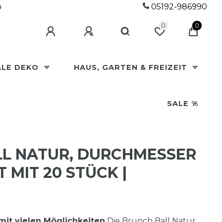
p
05192-986990
0
0
ALE DEKO
HAUS, GARTEN & FREIZEIT
SALE %
L NATUR, DURCHMESSER
T MIT 20 STÜCK |
mit vielen Möglichkeiten
Die Brunch Ball Natur