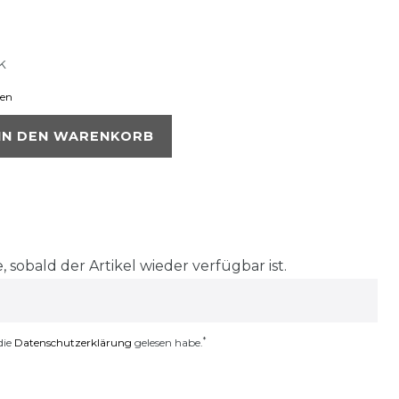
k
ten
IN DEN WARENKORB
, sobald der Artikel wieder verfügbar ist.
*
die
Daten­schutz­erklärung
gelesen habe.