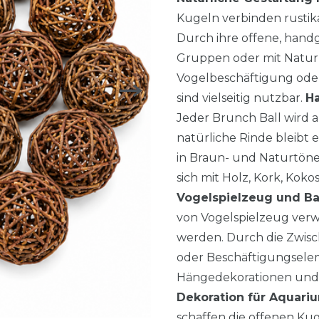
Kugeln verbinden rustika
Durch ihre offene, handge
Gruppen oder mit Naturm
Vogelbeschäftigung oder
sind vielseitig nutzbar.
H
Jeder Brunch Ball wird a
natürliche Rinde bleibt 
in Braun- und Naturtönen
sich mit Holz, Kork, Kok
Vogelspielzeug und Ba
von Vogelspielzeug verw
werden. Durch die Zwisc
oder Beschäftigungselem
Hängedekorationen und T
Dekoration für Aquari
schaffen die offenen Kuge