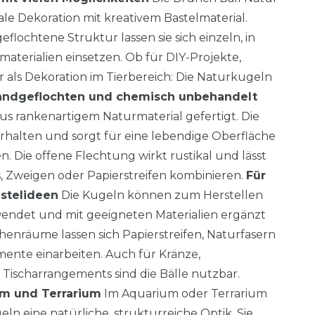
le Dekoration mit kreativem Bastelmaterial.
flochtene Struktur lassen sie sich einzeln, in
aterialien einsetzen. Ob für DIY-Projekte,
 als Dekoration im Tierbereich: Die Naturkugeln
andgeflochten und chemisch unbehandelt
us rankenartigem Naturmaterial gefertigt. Die
erhalten und sorgt für eine lebendige Oberfläche
. Die offene Flechtung wirkt rustikal und lässt
os, Zweigen oder Papierstreifen kombinieren.
Für
stelideen
Die Kugeln können zum Herstellen
endet und mit geeigneten Materialien ergänzt
henräume lassen sich Papierstreifen, Naturfasern
ente einarbeiten. Auch für Kränze,
ischarrangements sind die Bälle nutzbar.
um und Terrarium
Im Aquarium oder Terrarium
ln eine natürliche, strukturreiche Optik. Sie