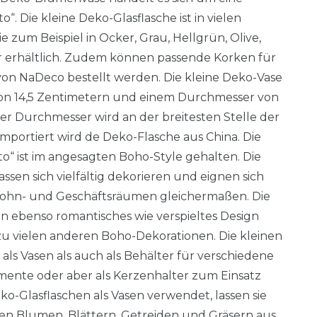
“. Die kleine Deko-Glasflasche ist in vielen
 zum Beispiel in Ocker, Grau, Hellgrün, Olive,
ar erhältlich. Zudem können passende Korken für
von NaDeco bestellt werden. Die kleine Deko-Vase
on 14,5 Zentimetern und einem Durchmesser von
er Durchmesser wird an der breitesten Stelle der
mportiert wird de Deko-Flasche aus China. Die
o“ ist im angesagten Boho-Style gehalten. Die
sen sich vielfältig dekorieren und eignen sich
ohn- und Geschäftsräumen gleichermaßen. Die
in ebenso romantisches wie verspieltes Design
 vielen anderen Boho-Dekorationen. Die kleinen
ls Vasen als auch als Behälter für verschiedene
mente oder aber als Kerzenhalter zum Einsatz
-Glasflaschen als Vasen verwendet, lassen sie
ten Blumen, Blättern, Getreiden und Gräsern aus