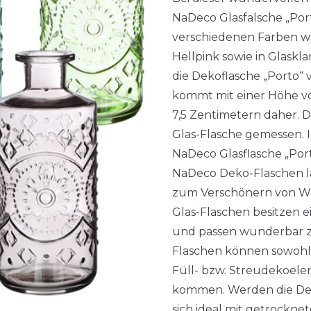
NaDeco Glasfalsche „Porto
verschiedenen Farben wie
Hellpink sowie in Glaskl
die Dekoflasche „Porto“ 
kommt mit einer Höhe v
7,5 Zentimetern daher. D
Glas-Flasche gemessen. I
NaDeco Glasflasche „Port
NaDeco Deko-Flaschen las
zum Verschönern von W
Glas-Flaschen besitzen e
und passen wunderbar zu
Flaschen können sowohl a
Füll- bzw. Streudekoele
kommen. Werden die Deko
sich ideal mit getrockne