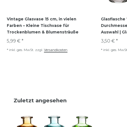
Vintage Glasvase 15 cm, in vielen
Glasflasche 
Farben – Kleine Tischvase für
Durchmesser
Trockenblumen & Blumensträuße
Auswahl | G
5,99 € *
3,50 € *
*
inkl. ges. MwSt.
zzgl.
Versandkosten
*
inkl. ges. MwSt
Zuletzt angesehen