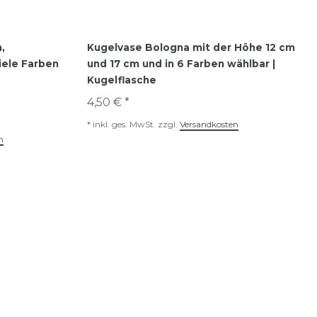
,
Kugelvase Bologna mit der Höhe 12 cm
iele Farben
und 17 cm und in 6 Farben wählbar |
Kugelflasche
4,50 € *
*
inkl. ges. MwSt.
zzgl.
Versandkosten
n