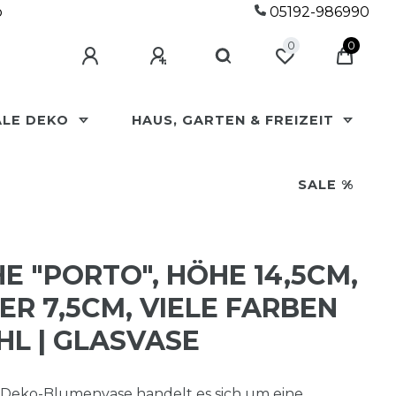
p
05192-986990
0
0
ALE DEKO
HAUS, GARTEN & FREIZEIT
SALE %
E "PORTO", HÖHE 14,5CM,
R 7,5CM, VIELE FARBEN
L | GLASVASE
 Deko-Blumenvase handelt es sich um eine