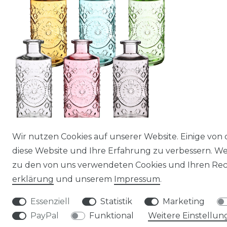
Wir nutzen Cookies auf unserer Website. Einige von 
Glasflasche "Porto", Höhe 14,5cm,
diese Website und Ihre Erfahrung zu verbessern. W
Durchmesser 7,5cm, viele Farben zur
zu den von uns verwendeten Cookies und Ihren Rech
Auswahl | Glasvase
erklärung
und unserem
Impressum
.
4,90 € *
Essenziell
Statistik
Marketing
*
inkl. ges. MwSt.
zzgl.
Versandkosten
PayPal
Funktional
Weitere Einstellun