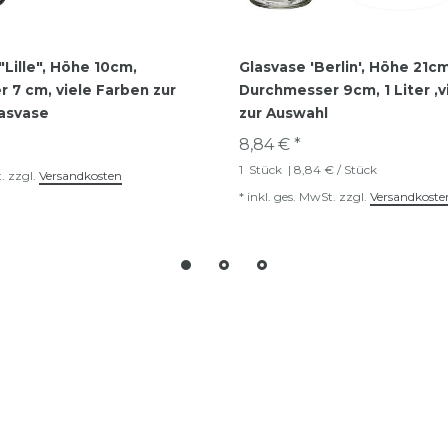
"Lille", Höhe 10cm,
Glasvase 'Berlin', Höhe 21cm
 7 cm, viele Farben zur
Durchmesser 9cm, 1 Liter ,v
lasvase
zur Auswahl
8,84 € *
1
Stück
| 8,84 € / Stück
.
zzgl.
Versandkosten
*
inkl. ges. MwSt.
zzgl.
Versandkoste