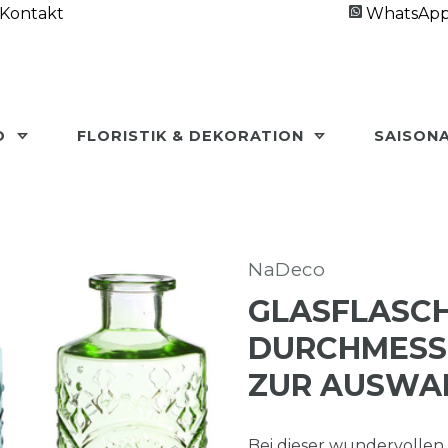
Kontakt
WhatsAp
O
FLORISTIK & DEKORATION
SAISON
NaDeco
GLASFLASCH
DURCHMESSE
ZUR AUSWAH
Bei dieser wundervollen