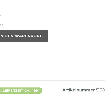
k
ten
IN DEN WARENKORB
Artikelnummer
5138
 LIEFERZEIT CA. 48H