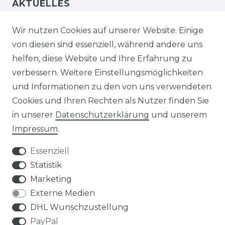
AKTUELLES
STELLENANGEBOTE
Wir nutzen Cookies auf unserer Website. Einige
von diesen sind essenziell, während andere uns
NEWSLETTER
helfen, diese Website und Ihre Erfahrung zu
verbessern. Weitere Einstellungsmöglichkeiten
und Informationen zu den von uns verwendeten
Cookies und Ihren Rechten als Nutzer finden Sie
in unserer
Daten­schutz­erklärung
und unserem
Impressum
.
Impressum
Daten­schutz­erklärung
Essenziell
Statistik
Marketing
AGB
Widerrufs­recht
Externe Medien
DHL Wunschzustellung
PayPal