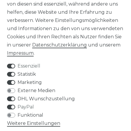
von diesen sind essenziell, während andere uns
NEWSLETTER
helfen, diese Website und Ihre Erfahrung zu
verbessern. Weitere Einstellungsmöglichkeiten
und Informationen zu den von uns verwendeten
Cookies und Ihren Rechten als Nutzer finden Sie
in unserer
Daten­schutz­erklärung
und unserem
Impressum
.
Impressum
Daten­schutz­erklärung
Essenziell
Statistik
Marketing
AGB
Widerrufs­recht
Externe Medien
DHL Wunschzustellung
PayPal
Funktional
Weitere Einstellungen
Kontakt
VERTRAG WIDERRUFEN