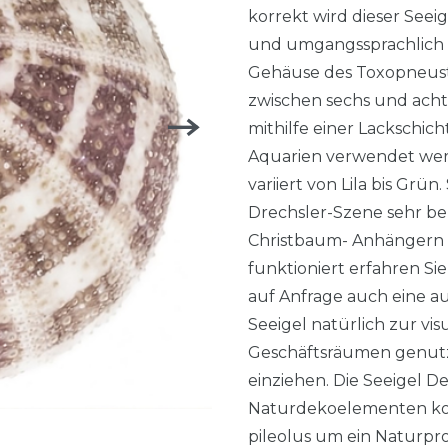
korrekt wird dieser Seei
und umgangssprachlich a
Gehäuse des Toxopneuste
zwischen sechs und acht
mithilfe einer Lackschicht
Aquarien verwendet wer
variiert von Lila bis Grün
Drechsler-Szene sehr bel
Christbaum- Anhängern w
funktioniert erfahren Si
auf Anfrage auch eine 
Seeigel natürlich zur v
Geschäftsräumen genutzt
einziehen. Die Seeigel De
Naturdekoelementen kom
pileolus um ein Naturpr