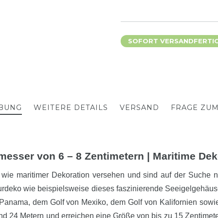
SOFORT VERSANDFERTIG,
BUNG
WEITERE DETAILS
VERSAND
FRAGE ZU
messer von 6 – 8 Zentimetern
| Maritime De
er wie maritimer Dekoration versehen und sind auf der Suc
turdeko wie beispielsweise dieses faszinierende Seeigelgehäu
 Panama, dem Golf von Mexiko, dem Golf von Kalifornien sowie 
 24 Metern und erreichen eine Größe von bis zu 15 Zentimetern