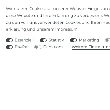
Wir nutzen Cookies auf unserer Website. Einige von 
Seeigelgehäuse Alfonso 6-8cm |
diese Website und Ihre Erfahrung zu verbessern. W
Toxopneustes pileolus
zu den von uns verwendeten Cookies und Ihren Rech
3,21 € *
erklärung
und unserem
Impressum
.
*
inkl. ges. MwSt.
zzgl.
Versandkosten
Essenziell
Statistik
Marketing
PayPal
Funktional
Weitere Einstellun
MEIN KONTO
KONTOÜBERSICHT
MEINE BESTELLUNGEN