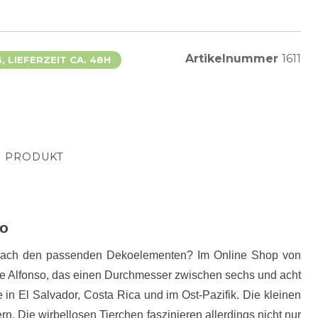
Artikelnummer
1611
 LIEFERZEIT CA. 48H
M PRODUKT
ko
he nach den passenden Dekoelementen? Im Online Shop von
se Alfonso, das einen Durchmesser zwischen sechs und acht
in El Salvador, Costa Rica und im Ost-Pazifik. Die kleinen
. Die wirbellosen Tierchen faszinieren allerdings nicht nur