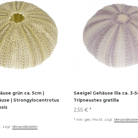
äuse grün ca. 5cm |
Seeigel Gehäuse lila ca. 3-5
use | Strongylocentrotus
Tripneustes gratilla
sis
2,55 € *
*
inkl. ges. MwSt.
zzgl.
Versandkoste
.
zzgl.
Versandkosten