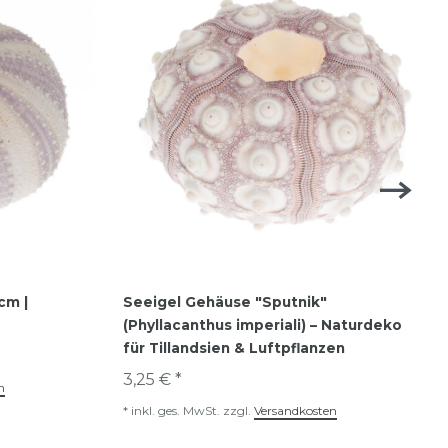
cm |
Seeigel Gehäuse "Sputnik"
(Phyllacanthus imperiali) – Naturdeko
für Tillandsien & Luftpflanzen
3,25 € *
n
*
inkl. ges. MwSt.
zzgl.
Versandkosten