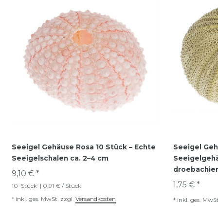
Seeigel Gehäuse Rosa 10 Stück – Echte
Seeigel Geh
Seeigelschalen ca. 2–4 cm
Seeigelgehä
droebachien
9,10 € *
1,75 € *
10
Stück
| 0,91 € / Stück
*
inkl. ges. MwSt.
zzgl.
Versandkosten
*
inkl. ges. MwSt