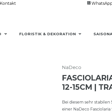
Kontakt
WhatsAp
O
FLORISTIK & DEKORATION
SAISON
NaDeco
FASCIOLARIA
2-15CM | T
Bei diesem sehr stabile
einer NaDeco Fasciolaria