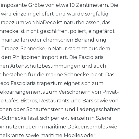
imposante Größe von etwa 10 Zentimetern. Die
ird einzeln geliefert und wurde sorgfältig
a trapezium von NaDeco ist naturbelassen, das
necke ist nicht geschliffen, poliert, eingefärbt
en manuellen oder chemischen Behandlung
 Trapez-Schnecke in Natur stammt aus dem
den Philippinen importiert. Die Fasciolaria
einen Artenschutzbestimmungen und auch
bestehen für die marine Schnecke nicht. Das
o Fasciolaria trapezium eignet sich zum
 Dekoarrangements zum Verschönern von Privat-
Cafés, Bistros, Restaurants und Bars sowie von
ichen oder Schaufenstern und Ladengeschäften.
chnecke lässt sich perfekt einzeln in Szene
tion nutzen oder in maritime Dekoensembles wie
elkränze sowie maritime Mobiles oder