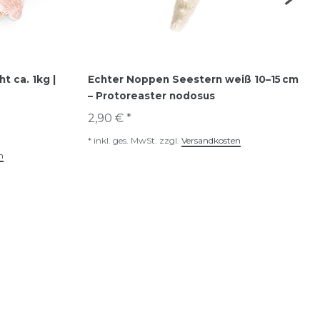
t ca. 1kg |
Echter Noppen Seestern weiß 10–15 cm
– Protoreaster nodosus
2,90 € *
*
inkl. ges. MwSt.
zzgl.
Versandkosten
n