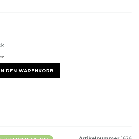
ck
ten
IN DEN WARENKORB
Artikelnummer
1626