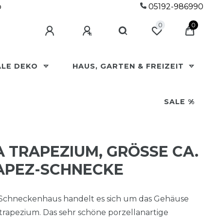
p
05192-986990
0
0
ALE DEKO
HAUS, GARTEN & FREIZEIT
SALE %
 TRAPEZIUM, GRÖSSE CA. 1
RAPEZ-SCHNECKE
n Schneckenhaus handelt es sich um das Gehäuse
 trapezium. Das sehr schöne porzellanartige