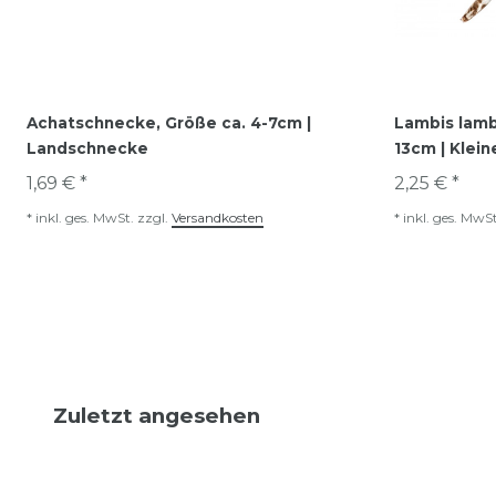
Achatschnecke, Größe ca. 4-7cm |
Lambis lambi
Landschnecke
13cm | Klein
1,69 € *
2,25 € *
*
inkl. ges. MwSt.
zzgl.
Versandkosten
*
inkl. ges. MwSt
Zuletzt angesehen