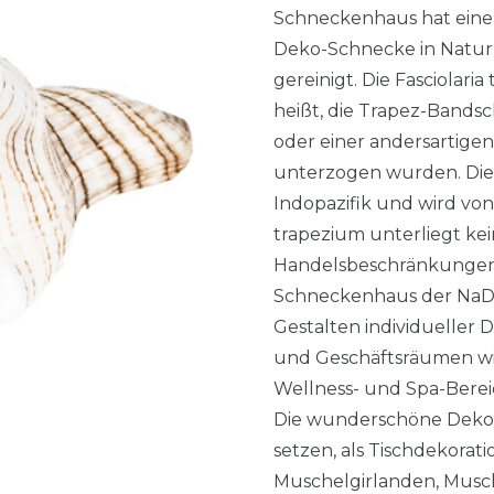
Schneckenhaus hat eine 
Deko-Schnecke in Natur w
gereinigt. Die Fasciolari
heißt, die Trapez-Bandsch
oder einer andersartig
unterzogen wurden. Die
Indopazifik und wird von 
trapezium unterliegt k
Handelsbeschränkungen 
Schneckenhaus der NaDec
Gestalten individueller
und Geschäftsräumen wie 
Wellness- und Spa-Bere
Die wunderschöne Deko-S
setzen, als Tischdekora
Muschelgirlanden, Musch