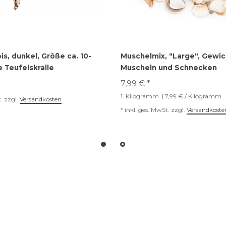
s, dunkel, Größe ca. 10-
Muschelmix, "Large", Gewich
e Teufelskralle
Muscheln und Schnecken
7,99 € *
1
Kilogramm
| 7,99 € / Kilogramm
.
zzgl.
Versandkosten
*
inkl. ges. MwSt.
zzgl.
Versandkoste