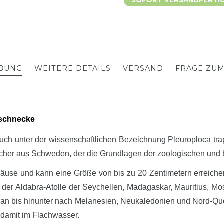
SOFORT VERSANDFERTIG,
BUNG
WEITERE DETAILS
VERSAND
FRAGE ZU
dschnecke
auch unter der wissenschaftlichen Bezeichnung Pleuroploca tr
cher aus Schweden, der die Grundlagen der zoologischen und b
äuse und kann eine Größe von bis zu 20 Zentimetern erreichen.
er Aldabra-Atolle der Seychellen, Madagaskar, Mauritius, Mo
an bis hinunter nach Melanesien, Neukaledonien und Nord-Que
 damit im Flachwasser.