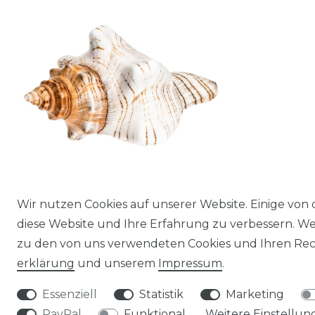
Wir nutzen Cookies auf unserer Website. Einige von 
Fasciolaria trapezium, Größe ca. 12-15cm
diese Website und Ihre Erfahrung zu verbessern. W
| Trapez-Schnecke
zu den von uns verwendeten Cookies und Ihren Rech
10,50 € *
erklärung
und unserem
Impressum
.
*
inkl. ges. MwSt.
zzgl.
Versandkosten
Essenziell
Statistik
Marketing
PayPal
Funktional
Weitere Einstellun