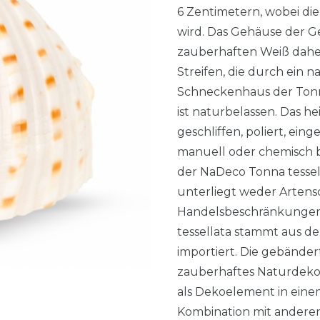
6 Zentimetern, wobei di
wird. Das Gehäuse der 
zauberhaften Weiß dahe
Streifen, die durch ein n
Schneckenhaus der Tonna
ist naturbelassen. Das h
geschliffen, poliert, ein
manuell oder chemisch b
der NaDeco Tonna tessel
unterliegt weder Arte
Handelsbeschränkungen 
tessellata stammt aus de
importiert. Die gebänder
zauberhaftes Naturdekoe
als Dekoelement in einem
Kombination mit anderen