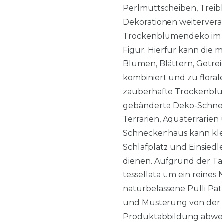
Perlmuttscheiben, Treib
Dekorationen weitervera
Trockenblumendeko im B
Figur. Hierfür kann die
Blumen, Blättern, Getr
kombiniert und zu flora
zauberhafte Trockenblu
gebänderte Deko-Schneck
Terrarien, Aquaterrarie
Schneckenhaus kann klei
Schlafplatz und Einsied
dienen. Aufgrund der Tat
tessellata um ein reines 
naturbelassene Pulli Pa
und Musterung von der
Produktabbildung abwei