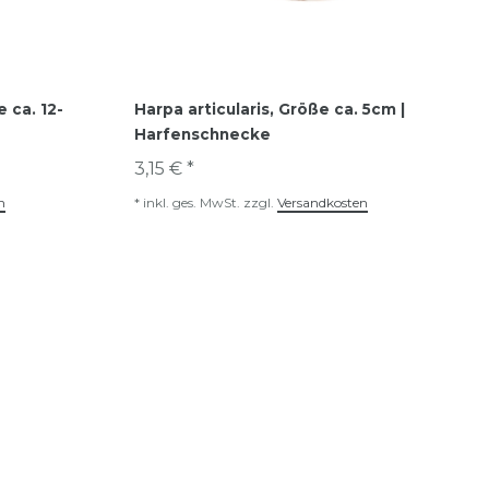
 ca. 12-
Harpa articularis, Größe ca. 5cm |
Harfenschnecke
3,15 € *
n
*
inkl. ges. MwSt.
zzgl.
Versandkosten