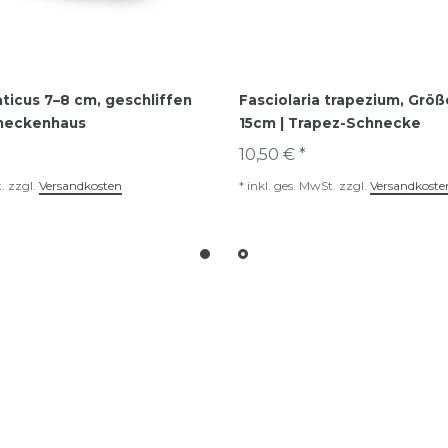
ticus 7–8 cm, geschliffen
Fasciolaria trapezium, Größe
hneckenhaus
15cm | Trapez-Schnecke
10,50 € *
.
zzgl.
Versandkosten
*
inkl. ges. MwSt.
zzgl.
Versandkoste