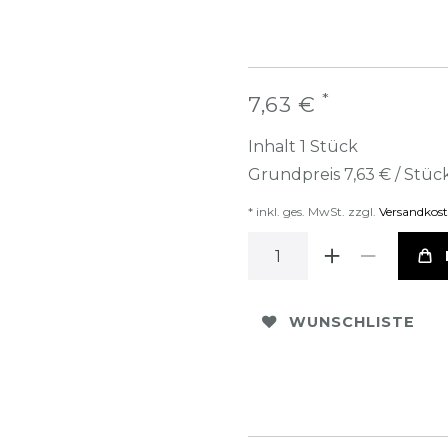
*
7,63 €
Inhalt
1
Stück
Grundpreis
7,63 € / Stüc
* inkl. ges. MwSt. zzgl.
Versandkos
WUNSCHLISTE