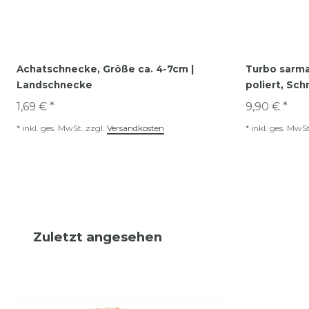
Achatschnecke, Größe ca. 4-7cm |
Turbo sarma
Landschnecke
poliert, Sc
1,69 € *
9,90 € *
*
inkl. ges. MwSt.
zzgl.
Versandkosten
*
inkl. ges. MwSt
Zuletzt angesehen