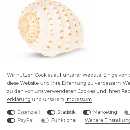
Wir nutzen Cookies auf unserer Website. Einige von 
Tonna tessellata, Größe ca. 6cm |
diese Website und Ihre Erfahrung zu verbessern. W
Faßschnecke
zu den von uns verwendeten Cookies und Ihren Rech
7,63 € *
erklärung
und unserem
Impressum
.
*
inkl. ges. MwSt.
zzgl.
Versandkosten
Essenziell
Statistik
Marketing
PayPal
Funktional
Weitere Einstellun