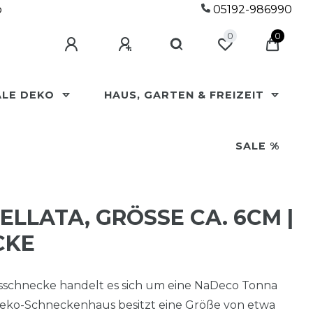
p
05192-986990
0
0
ALE DEKO
HAUS, GARTEN & FREIZEIT
SALE %
LLATA, GRÖSSE CA. 6CM | F
E
sschnecke handelt es sich um eine NaDeco Tonna
s Deko-Schneckenhaus besitzt eine Größe von etwa