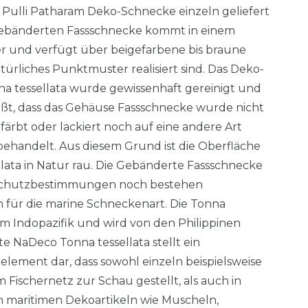
e Pulli Patharam Deko-Schnecke einzeln geliefert
Gebänderten Fassschnecke kommt in einem
r und verfügt über beigefarbene bis braune
atürliches Punktmuster realisiert sind. Das Deko-
 tessellata wurde gewissenhaft gereinigt und
eißt, dass das Gehäuse Fassschnecke wurde nicht
gefärbt oder lackiert noch auf eine andere Art
ehandelt. Aus diesem Grund ist die Oberfläche
lata in Natur rau. Die Gebänderte Fassschnecke
nschutzbestimmungen noch bestehen
für die marine Schneckenart. Die Tonna
m Indopazifik und wird von den Philippinen
te NaDeco Tonna tessellata stellt ein
lement dar, dass sowohl einzeln beispielsweise
 Fischernetz zur Schau gestellt, als auch in
 maritimen Dekoartikeln wie Muscheln,