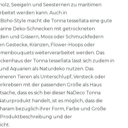
holz, Seeigeln und Seesternen zu maritimen
rbeitet werden kann. Auch in
oho-Style macht die Tonna tessellata eine gute
 marine Deko-Schnecken mit getrockneten
eiden und Gräsern, Moos oder Schmuckfedern
len Gestecke, Kränzen, Flower-Hoops oder
menbouquets weiterverarbeitet werden. Das
enhaus der Tonna tessellata lässt sich zudem in
n und Aquarien als Naturdeko nutzen. Das
neren Tieren als Unterschlupf, Versteck oder
lerkrebsen mit der passenden Größe als Haus
sache, dass es sich bei dieser NaDeco Tonna
Naturprodukt handelt, ist es möglich, dass die
tharam bezüglich ihrer Form, Farbe und Größe
 Produktbeschreibung und der
cht.