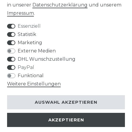
in unserer
Daten­schutz­erklärung
und unserem
Impressum
.
Impressum
Daten­schutz­erklärung
Essenziell
Statistik
Marketing
AGB
Widerrufs­recht
Externe Medien
DHL Wunschzustellung
PayPal
Funktional
Weitere Einstellungen
Kontakt
VERTRAG WIDERRUFEN
AUSWAHL AKZEPTIEREN
AKZEPTIEREN
© Copyright 2026 | Alle Rechte vorbehalten.