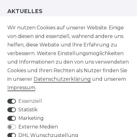
AKTUELLES
STELLENANGEBOTE
Wir nutzen Cookies auf unserer Website. Einige
von diesen sind essenziell, während andere uns
NEWSLETTER
helfen, diese Website und Ihre Erfahrung zu
verbessern. Weitere Einstellungsmöglichkeiten
und Informationen zu den von uns verwendeten
Cookies und Ihren Rechten als Nutzer finden Sie
in unserer
Daten­schutz­erklärung
und unserem
Impressum
.
Impressum
Daten­schutz­erklärung
Essenziell
Statistik
Marketing
AGB
Widerrufs­recht
Externe Medien
DHL Wunschzustellung