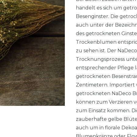
handelt es sich um getr
Besenginster. Die getro
auch unter der Bezeich
des getrockneten Ginste
Trockenblumen entsprich
zu sehen ist. Der NaDe
Trocknungsprozess unter
entsprechender Pflege la
getrockneten Besenstrau
Zentimetern. Importiert w
getrockneten NaDeco B
können zum Verzieren 
zum Einsatz kommen. Die
zauberhafte gelbe Blüte
auch um in florale Deko
Blumenkränze oder Flowe