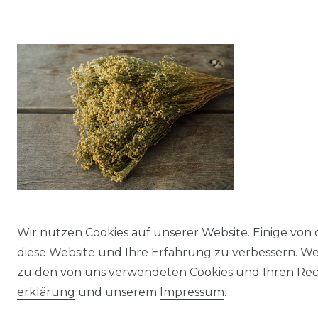
Wir nutzen Cookies auf unserer Website. Einige von 
Broom getrocknet, in Natur / Gebleicht
diese Website und Ihre Erfahrung zu verbessern. W
wählbar, Größe ca. 50cm | Cytisus
zu den von uns verwendeten Cookies und Ihren Rech
scoparius
erklärung
und unserem
Impressum
.
17,99 € *