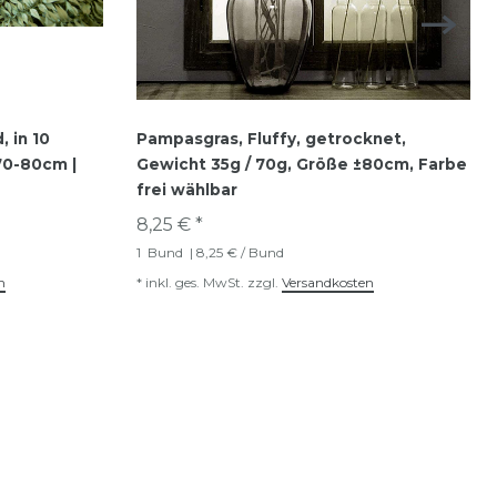
 in 10
Pampasgras, Fluffy, getrocknet,
70-80cm |
Gewicht 35g / 70g, Größe ±80cm, Farbe
frei wählbar
8,25 € *
1
Bund
| 8,25 € / Bund
n
*
inkl. ges. MwSt.
zzgl.
Versandkosten