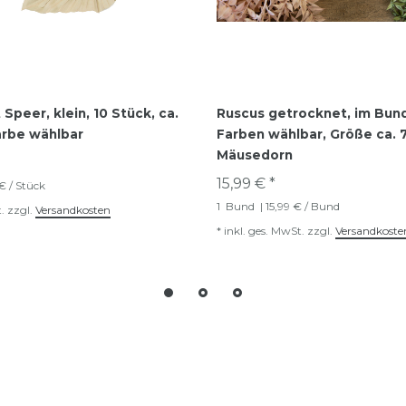
Speer, klein, 10 Stück, ca.
Ruscus getrocknet, im Bund,
rbe wählbar
Farben wählbar, Größe ca. 
Mäusedorn
15,99 € *
 € / Stück
1
Bund
| 15,99 € / Bund
.
zzgl.
Versandkosten
*
inkl. ges. MwSt.
zzgl.
Versandkoste