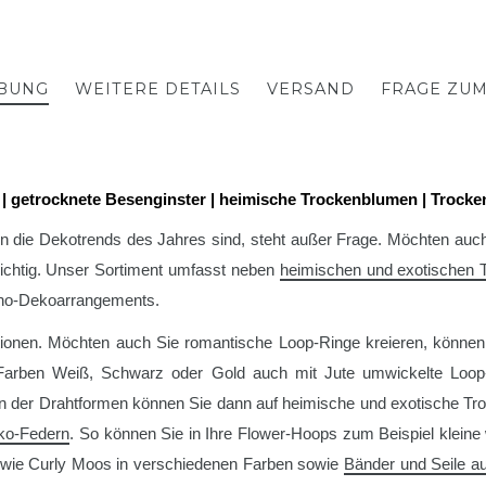
BUNG
WEITERE DETAILS
VERSAND
FRAGE ZU
 | getrocknete Besenginster | heimische Trockenblumen | Trock
 die Dekotrends des Jahres sind, steht außer Frage. Möchten auc
richtig. Unser Sortiment umfasst neben
heimischen und exotischen
Boho-Dekoarrangements.
ationen. Möchten auch Sie romantische Loop-Ringe kreieren, könne
n Farben Weiß, Schwarz oder Gold auch mit Jute umwickelte Loo
en der Drahtformen können Sie dann auf heimische und exotische Tr
ko-Federn
. So können Sie in Ihre Flower-Hoops zum Beispiel kleine
 wie Curly Moos in verschiedenen Farben sowie
Bänder und Seile a