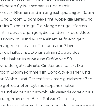
ockneten Cytisus scoparius und damit
ckneten Blumen sind im englischsprachigen Raum
nung Broom Bloom bekannt, wobei die Lieferung
rs im Bund erfolgt. Die Menge der gelieferten
t in etwa derjenigen, die auf dem Produktfoto
co Broom im Bund wurde einem aufwendigen
zogen, so dass der Trockenstrauß bei
nge haltbar ist. Die einzelnen Zweige des
chs haben in etwa eine Größe von 50
ird der getrocknete Ginster aus Italien. Die
room Bloom kommen im Boho-Style daher und
von Wohn- und Geschäftsräumen gleichermaßen
 getrockneten Cytisus scoparius haben
n und eignen sich sowohl als Vasendekoration als
arrangements im Boho-Stil wie Gestecke,
r-Hoops integriert zu werden. Idealerweise wird