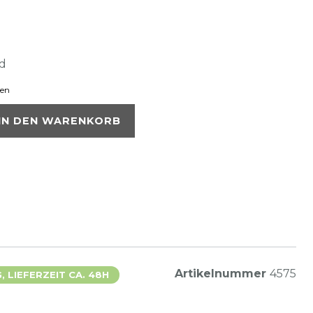
nd
ten
IN DEN WARENKORB
Artikelnummer
4575
 LIEFERZEIT CA. 48H