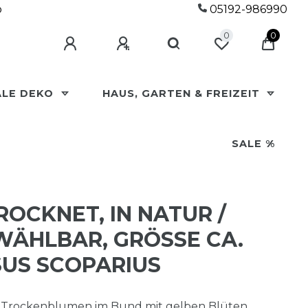
p
05192-986990
0
0
ALE DEKO
HAUS, GARTEN & FREIZEIT
SALE %
OCKNET, IN NATUR /
ÄHLBAR, GRÖSSE CA. 5
US SCOPARIUS
n Trockenblumen im Bund mit gelben Blüten