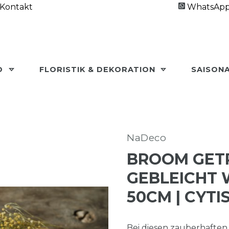
Kontakt
WhatsAp
O
FLORISTIK & DEKORATION
SAISON
NaDeco
BROOM GETR
GEBLEICHT W
0CM | CYTIS
Bei diesen zauberhafte