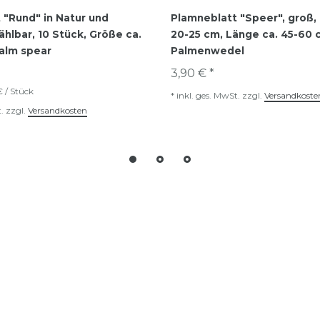
 "Rund" in Natur und
Plamneblatt "Speer", groß, 
hlbar, 10 Stück, Größe ca.
20-25 cm, Länge ca. 45-60 
alm spear
Palmenwedel
3,90 € *
€ / Stück
*
inkl. ges. MwSt.
zzgl.
Versandkoste
.
zzgl.
Versandkosten