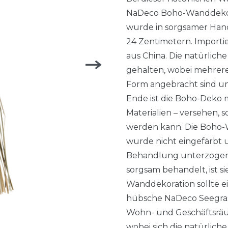
NaDeco Boho-Wanddeko 
wurde in sorgsamer Hand
24 Zentimetern. Import
aus China. Die natürlich
gehalten, wobei mehrer
Form angebracht sind un
Ende ist die Boho-Deko m
Materialien – versehen, 
werden kann. Die Boho-
wurde nicht eingefärbt
Behandlung unterzogen
sorgsam behandelt, ist s
Wanddekoration sollte e
hübsche NaDeco Seegra
Wohn- und Geschäftsrä
wobei sich die natürlich