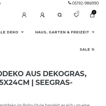
p
05192-986990
0
0
ALE DEKO
HAUS, GARTEN & FREIZEIT
SALE %
DEKO AUS DEKOGRAS,
5X24CM | SEEGRAS-W
Wanddeko im Boho-Style handelt es sich um eine