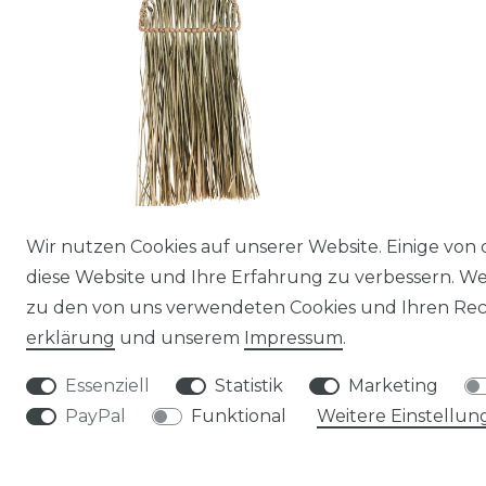
Wir nutzen Cookies auf unserer Website. Einige von 
Boho-Wanddeko aus Dekogras, Maße
diese Website und Ihre Erfahrung zu verbessern. W
ca. 55x24cm | Seegras-Wanddeko
zu den von uns verwendeten Cookies und Ihren Rech
23,99 € *
erklärung
und unserem
Impressum
.
*
inkl. ges. MwSt.
zzgl.
Versandkosten
Essenziell
Statistik
Marketing
PayPal
Funktional
Weitere Einstellun