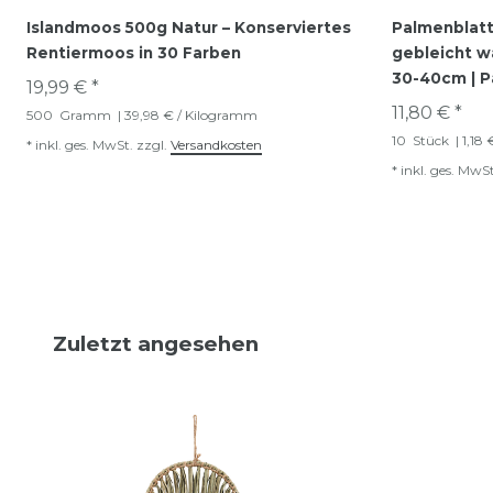
Islandmoos 500g Natur – Konserviertes
Palmenblatt
Rentiermoos in 30 Farben
gebleicht wä
30-40cm | P
19,99 € *
11,80 € *
500
Gramm
| 39,98 € / Kilogramm
10
Stück
| 1,18 
*
inkl. ges. MwSt.
zzgl.
Versandkosten
*
inkl. ges. MwSt
Zuletzt angesehen