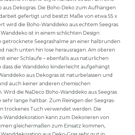
aus Dekogras. Die Boho-Deko zum Aufhängen
arbeit gefertigt und besitzt Maße von etwa 55 x
iert wird die Boho-Wanddeko aus echtem Seegras
e Wanddeko ist in einem schlichten Design
e getrocknete Seegrashalme an einer halbrunden
d nach unten hin lose herausragen. Am oberen
it einer Schlaufe – ebenfalls aus natürlichen
so dass die Wanddeko kinderleicht aufgehängt
Wanddeko aus Dekogras ist naturbelassen und
 und auch keiner anderen chemischen
. Wird die NaDeco Boho-Wanddeko aus Seegras
ie sehr lange haltbar. Zum Reinigen der Seegras-
in trockenes Tuch verwendet werden. Die
s-Wanddekoration kann zum Dekorieren von
umen gleichermaßen zum Einsatz kommen,
e Wanddekoration aus Deko-Gras sehr gut in