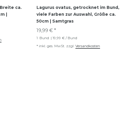
Breite ca.
Lagurus ovatus, getrocknet im Bund,
cm |
viele Farben zur Auswahl, Größe ca.
50cm | Samtgras
19,99 € *
1
Bund
| 19,99 € / Bund
n
*
inkl. ges. MwSt.
zzgl.
Versandkosten