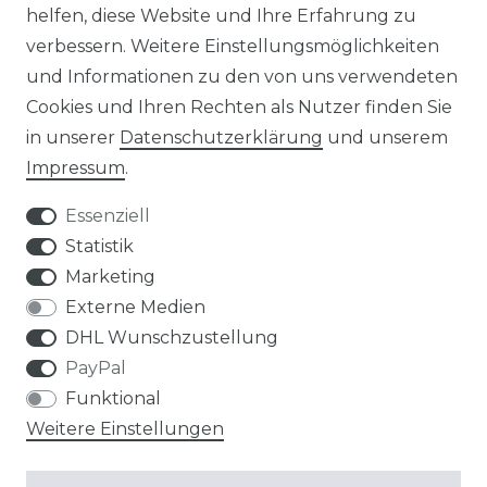
NEWSLETTER
helfen, diese Website und Ihre Erfahrung zu
verbessern. Weitere Einstellungsmöglichkeiten
und Informationen zu den von uns verwendeten
Cookies und Ihren Rechten als Nutzer finden Sie
in unserer
Daten­schutz­erklärung
und unserem
Impressum
.
Impressum
Daten­schutz­erklärung
Essenziell
Statistik
Marketing
AGB
Widerrufs­recht
Externe Medien
DHL Wunschzustellung
PayPal
Funktional
Weitere Einstellungen
Kontakt
VERTRAG WIDERRUFEN