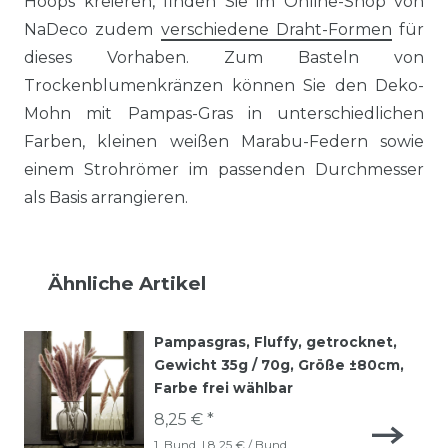
Hoops kreieren, finden Sie im Online-Shop von
NaDeco zudem
verschiedene Draht-Formen
für
dieses Vorhaben. Zum Basteln von
Trockenblumenkränzen können Sie den Deko-
Mohn mit Pampas-Gras in unterschiedlichen
Farben, kleinen weißen Marabu-Federn sowie
einem Strohrömer im passenden Durchmesser
als Basis arrangieren.
Ähnliche Artikel
Pampasgras, Fluffy, getrocknet,
Gewicht 35g / 70g, Größe ±80cm,
Farbe frei wählbar
8,25 € *
1
Bund
| 8,25 € / Bund