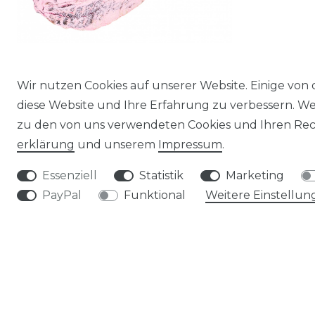
Wir nutzen Cookies auf unserer Website. Einige von 
Mahagoni Kern pink ca. 8-12cm
diese Website und Ihre Erfahrung zu verbessern. W
zu den von uns verwendeten Cookies und Ihren Rech
0,43 € *
erklärung
und unserem
Impressum
.
*
inkl. ges. MwSt.
zzgl.
Versandkosten
Essenziell
Statistik
Marketing
PayPal
Funktional
Weitere Einstellun
MEIN KONTO
KONTOÜBERSICHT