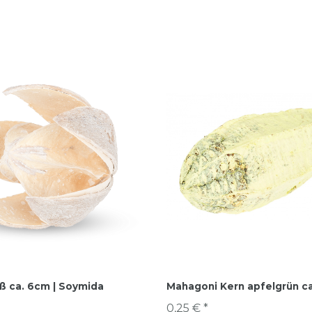
iß ca. 6cm | Soymida
Mahagoni Kern apfelgrün c
0,25 € *