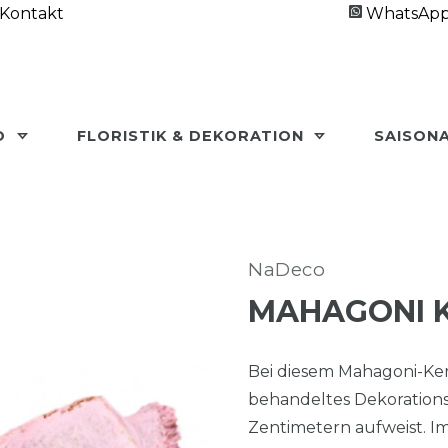
Kontakt
WhatsAp
O
FLORISTIK & DEKORATION
SAISON
NaDeco
MAHAGONI K
Bei diesem Mahagoni-Ker
behandeltes Dekorations
Zentimetern aufweist. I