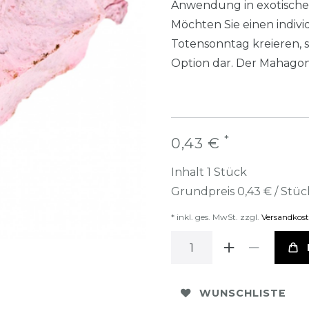
Anwendung in exotischen 
Möchten Sie einen indiv
Totensonntag kreieren, s
Option dar. Der Mahagoni
*
0,43 €
Inhalt
1
Stück
Grundpreis
0,43 € / Stüc
* inkl. ges. MwSt. zzgl.
Versandkos
WUNSCHLISTE