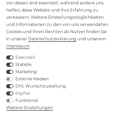
von diesen sind essenziell, während andere uns
NEWSLETTER
helfen, diese Website und Ihre Erfahrung zu
verbessern. Weitere Einstellungsmöglichkeiten
und Informationen zu den von uns verwendeten
Cookies und Ihren Rechten als Nutzer finden Sie
in unserer
Daten­schutz­erklärung
und unserem
Impressum
.
Impressum
Daten­schutz­erklärung
Essenziell
Statistik
Marketing
AGB
Widerrufs­recht
Externe Medien
DHL Wunschzustellung
PayPal
Funktional
Weitere Einstellungen
Kontakt
VERTRAG WIDERRUFEN