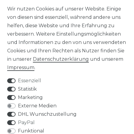
STELLENANGEBOTE
Wir nutzen Cookies auf unserer Website. Einige
von diesen sind essenziell, während andere uns
NEWSLETTER
helfen, diese Website und Ihre Erfahrung zu
verbessern. Weitere Einstellungsmöglichkeiten
und Informationen zu den von uns verwendeten
Cookies und Ihren Rechten als Nutzer finden Sie
in unserer
Daten­schutz­erklärung
und unserem
Impressum
.
Impressum
Daten­schutz­erklärung
Essenziell
Statistik
Marketing
AGB
Widerrufs­recht
Externe Medien
DHL Wunschzustellung
PayPal
Funktional