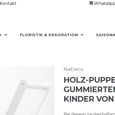
Kontakt
WhatsAp
O
FLORISTIK & DEKORATION
SAISON
NaDeco
HOLZ-PUPPE
GUMMIERTEN
KINDER VON 
Bei diesem zauberhafte