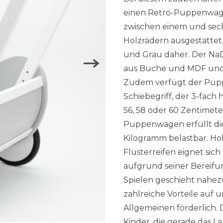
einen Retro-Puppenwage
zwischen einem und sec
Holzrädern ausgestattet
und Grau daher. Der NaDe
aus Buche und MDF und d
Zudem verfügt der Pup
Schiebegriff, der 3-fach 
56, 58 oder 60 Zentimete
Puppenwagen erfüllt die
Kilogramm belastbar. Ho
Flüsterreifen eignet sic
aufgrund seiner Bereifu
Spielen geschieht nahez
zahlreiche Vorteile auf 
Allgemeinen förderlich.
Kinder, die gerade das L