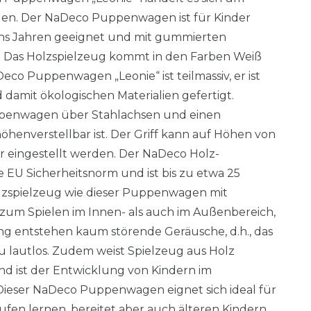
n. Der NaDeco Puppenwagen ist für Kinder
hs Jahren geeignet und mit gummierten
. Das Holzspielzeug kommt in den Farben Weiß
co Puppenwagen „Leonie“ ist teilmassiv, er ist
amit ökologischen Materialien gefertigt.
penwagen über Stahlachsen und einen
höhenverstellbar ist. Der Griff kann auf Höhen von
r eingestellt werden. Der NaDeco Holz-
 EU Sicherheitsnorm und ist bis zu etwa 25
lzspielzeug wie dieser Puppenwagen mit
h zum Spielen im Innen- als auch im Außenbereich,
ng entstehen kaum störende Geräusche, d.h., das
u lautlos. Zudem weist Spielzeug aus Holz
und ist der Entwicklung von Kindern im
 Dieser NaDeco Puppenwagen eignet sich ideal für
aufen lernen, bereitet aber auch älteren Kindern