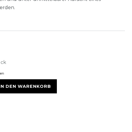
erden.
ück
ten
IN DEN WARENKORB