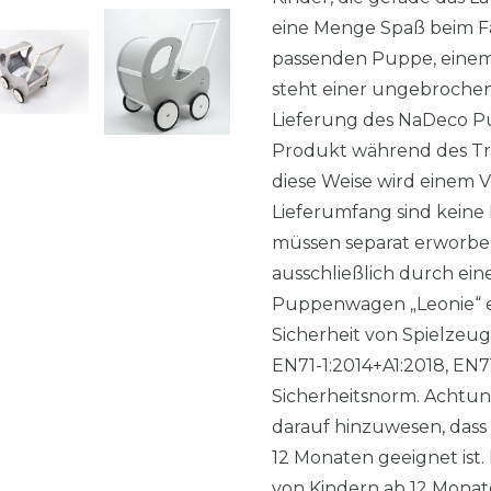
eine Menge Spaß beim Fa
passenden Puppe, einem 
steht einer ungebrochen
Lieferung des NaDeco Pu
Produkt während des Tra
diese Weise wird einem 
Lieferumfang sind keine
müssen separat erworbe
ausschließlich durch ei
Puppenwagen „Leonie“ ent
Sicherheit von Spielzeu
EN71-1:2014+A1:2018, EN7
Sicherheitsnorm. Achtung
darauf hinzuwesen, dass
12 Monaten geeignet ist
von Kindern ab 12 Monat