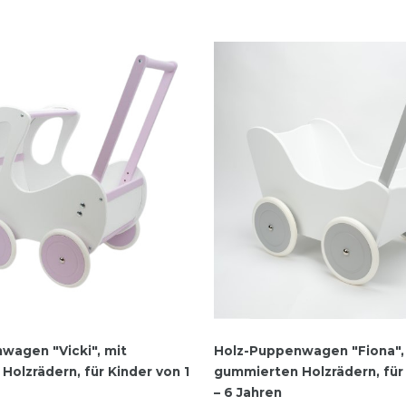
wagen "Vicki", mit
Holz-Puppenwagen "Fiona",
olzrädern, für Kinder von 1
gummierten Holzrädern, für 
– 6 Jahren