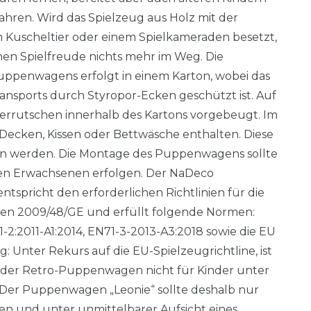
hren. Wird das Spielzeug aus Holz mit der
Kuscheltier oder einem Spielkameraden besetzt,
en Spielfreude nichts mehr im Weg. Die
ppenwagens erfolgt in einem Karton, wobei das
nsports durch Styropor-Ecken geschützt ist. Auf
Verrutschen innerhalb des Kartons vorgebeugt. Im
 Decken, Kissen oder Bettwäsche enthalten. Diese
n werden. Die Montage des Puppenwagens sollte
nen Erwachsenen erfolgen. Der NaDeco
spricht den erforderlichen Richtlinien für die
gen 2009/48/GE und erfüllt folgende Normen:
1-2:2011-A1:2014, EN71-3-2013-A3:2018 sowie die EU
: Unter Rekurs auf die EU-Spielzeugrichtline, ist
 der Retro-Puppenwagen nicht für Kinder unter
. Der Puppenwagen „Leonie“ sollte deshalb nur
en und unter unmittelbarer Aufsicht eines