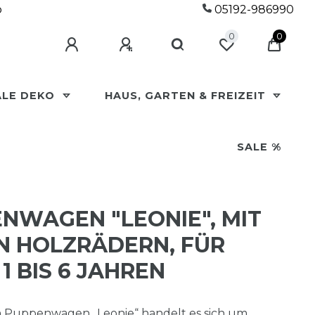
p
05192-986990
0
0
ALE DEKO
HAUS, GARTEN & FREIZEIT
SALE %
NWAGEN "LEONIE", MIT
 HOLZRÄDERN, FÜR
1 BIS 6 JAHREN
n Puppenwagen „Leonie“ handelt es sich um