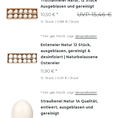
Truthahneier Natur, 12 Stück
Ausgeblasen und gereinigt
UVP 15,46 €
10,50 € *
12
Stück
| 0,88 € / Stück
*
inkl. ges. MwSt.
zzgl.
Versandkosten
Enteneier Natur 12 Stück,
ausgeblasen, gereinigt &
desinfiziert | Naturbelassene
Ostereier
11,90 € *
12
Stück
| 0,99 € / Stück
*
inkl. ges. MwSt.
zzgl.
Versandkosten
Straußenei Natur 1A Qualität,
entleert, ausgeblasen und
gereinigt