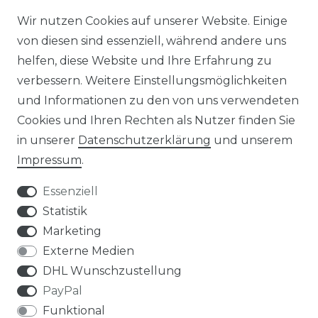
STELLENANGEBOTE
Wir nutzen Cookies auf unserer Website. Einige
von diesen sind essenziell, während andere uns
NEWSLETTER
helfen, diese Website und Ihre Erfahrung zu
verbessern. Weitere Einstellungsmöglichkeiten
und Informationen zu den von uns verwendeten
Cookies und Ihren Rechten als Nutzer finden Sie
in unserer
Daten­schutz­erklärung
und unserem
Impressum
.
Impressum
Daten­schutz­erklärung
Essenziell
Statistik
Marketing
AGB
Widerrufs­recht
Externe Medien
DHL Wunschzustellung
PayPal
Funktional