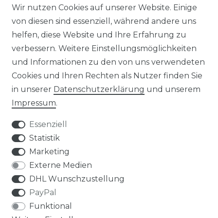
STELLENANGEBOTE
Wir nutzen Cookies auf unserer Website. Einige
von diesen sind essenziell, während andere uns
NEWSLETTER
helfen, diese Website und Ihre Erfahrung zu
verbessern. Weitere Einstellungsmöglichkeiten
und Informationen zu den von uns verwendeten
Cookies und Ihren Rechten als Nutzer finden Sie
in unserer
Daten­schutz­erklärung
und unserem
Impressum
.
Impressum
Daten­schutz­erklärung
Essenziell
Statistik
Marketing
AGB
Widerrufs­recht
Externe Medien
DHL Wunschzustellung
PayPal
Funktional