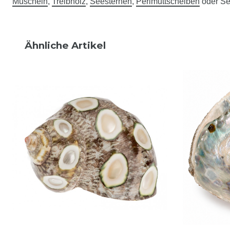
Muscheln
,
Treibholz
,
Seesternen
,
Perlmuttscheiben
oder Se
Ähnliche Artikel