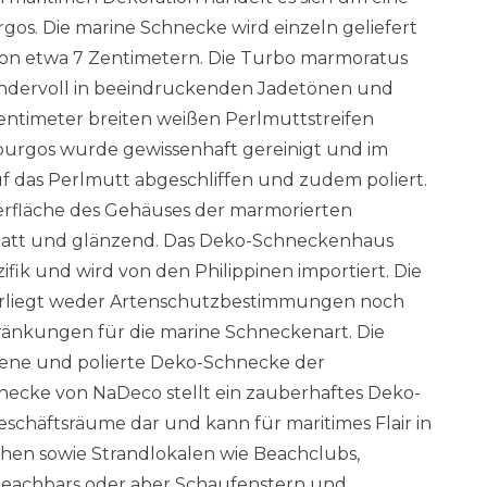
os. Die marine Schnecke wird einzeln geliefert
von etwa 7 Zentimetern. Die Turbo marmoratus
undervoll in beeindruckenden Jadetönen und
entimeter breiten weißen Perlmuttstreifen
burgos wurde gewissenhaft gereinigt und im
auf das Perlmutt abgeschliffen und zudem poliert.
erfläche des Gehäuses der marmorierten
latt und glänzend. Das Deko-Schneckenhaus
ik und wird von den Philippinen importiert. Die
rliegt weder Artenschutzbestimmungen noch
änkungen für die marine Schneckenart. Die
fene und polierte Deko-Schnecke der
necke von NaDeco stellt ein zauberhaftes Deko-
eschäftsräume dar und kann für maritimes Flair in
hen sowie Strandlokalen wie Beachclubs,
Beachbars oder aber Schaufenstern und