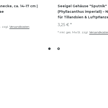
necke, ca. 14–17 cm |
Seeigel Gehäuse "Sputnik"
dae
(Phyllacanthus imperiali) –
für Tillandsien & Luftpflanz
3,25 € *
.
zzgl.
Versandkosten
*
inkl. ges. MwSt.
zzgl.
Versandkoste