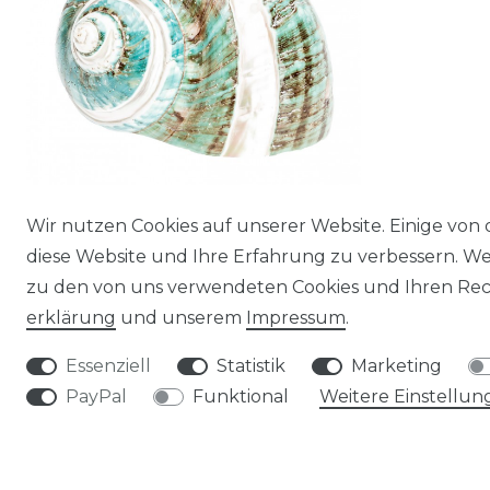
Wir nutzen Cookies auf unserer Website. Einige von 
Turbo burgos, banded, poliert, Größe
diese Website und Ihre Erfahrung zu verbessern. W
ca. 7cm | Marmorierte Kreiselschnecke
zu den von uns verwendeten Cookies und Ihren Rech
11,99 € *
erklärung
und unserem
Impressum
.
*
inkl. ges. MwSt.
zzgl.
Versandkosten
Essenziell
Statistik
Marketing
PayPal
Funktional
Weitere Einstellun