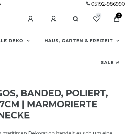
p
05192-986990
0
0
ALE DEKO
HAUS, GARTEN & FREIZEIT
SALE %
OS, BANDED, POLIERT,
7CM | MARMORIERTE K
ECKE
n maritimen Dekoration handelt es sich um eine