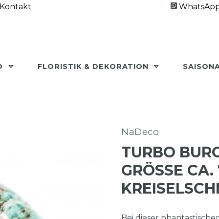
Kontakt
WhatsAp
O
FLORISTIK & DEKORATION
SAISON
NaDeco
TURBO BURG
GRÖSSE CA. 
REISELSCHN
Bei dieser phantastische