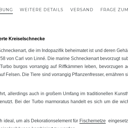
BUNG
WEITERE DETAILS
VERSAND
FRAGE ZU
erte Kreiselschnecke
chneckenart, die im Indopazifik beheimatet ist und deren Gehäu
58 von Carl von Linné. Die marine Schneckenart bevorzugt subt
Turbo burgos vorrangig auf Riffkämmen leben, bevorzugen ad
auf Felsen. Die Tiere sind vorrangig Pflanzenfresser, ernähren s
rzehrt, allerdings auch in großem Umfang im traditionellen Ku
enutzt. Bei der Turbo marmoratus handelt es sich um die wicht
 ideal, um als Dekorationselement für
Fischernetze
eingesetz