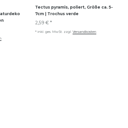
Tectus pyramis, poliert, Größe ca. 5-
 Naturdeko
7cm | Trochus verde
en
2,59 € *
*
inkl. ges. MwSt.
zzgl.
Versandkosten
n