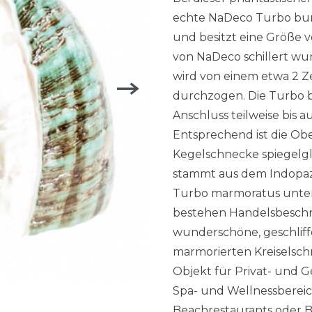
echte NaDeco Turbo burg
und besitzt eine Größe 
von NaDeco schillert w
wird von einem etwa 2 Z
durchzogen. Die Turbo 
Anschluss teilweise bis 
Entsprechend ist die Ob
Kegelschnecke spiegelg
stammt aus dem Indopazif
Turbo marmoratus unte
bestehen Handelsbeschr
wunderschöne, geschlif
marmorierten Kreiselsch
Objekt für Privat- und G
Spa- und Wellnessbereic
Beachrestaurants oder 