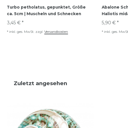
Turbo petholatus, gepunktet, Größe
Abalone Sch
ca. 5cm | Muscheln und Schnecken
Haliotis mi
3,45 € *
5,90 € *
*
inkl. ges. MwSt.
zzgl.
Versandkosten
*
inkl. ges. MwSt
Zuletzt angesehen