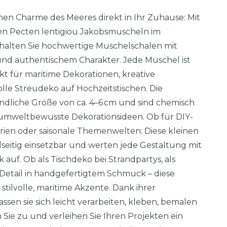
hen Charme des Meeres direkt in Ihr Zuhause: Mit
en Pecten lentigiou Jakobsmuscheln im
rhalten Sie hochwertige Muschelschalen mit
 und authentischem Charakter. Jede Muschel ist
ekt für maritime Dekorationen, kreative
volle Streudeko auf Hochzeitstischen. Die
dliche Größe von ca. 4–6 cm und sind chemisch
 umweltbewusste Dekorationsideen. Ob für DIY-
arien oder saisonale Themenwelten: Diese kleinen
seitig einsetzbar und werten jede Gestaltung mit
k auf. Ob als Tischdeko bei Strandpartys, als
 Detail in handgefertigtem Schmuck – diese
stilvolle, maritime Akzente. Dank ihrer
ssen sie sich leicht verarbeiten, kleben, bemalen
n Sie zu und verleihen Sie Ihren Projekten ein