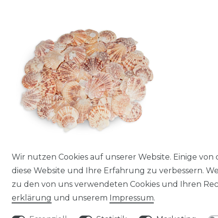
Wir nutzen Cookies auf unserer Website. Einige von 
Pecten lentigiou, 0,5 kg, 4–6 cm, ca. 60–
diese Website und Ihre Erfahrung zu verbessern. W
70 Stück | Kleine Jakobsmuscheln,
zu den von uns verwendeten Cookies und Ihren Rech
Basteln, Deko, DIY
erklärung
und unserem
Impressum
.
5,50 € *