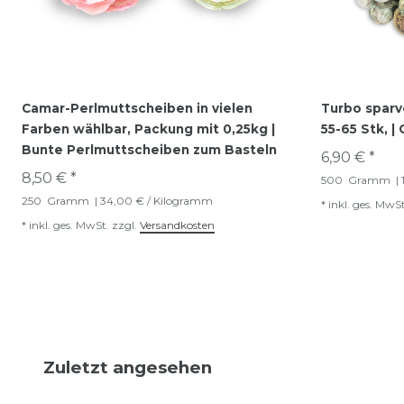
Camar-Perlmuttscheiben in vielen
Turbo sparve
Farben wählbar, Packung mit 0,25kg |
55-65 Stk, 
Bunte Perlmuttscheiben zum Basteln
6,90 € *
8,50 € *
500
Gramm
| 
250
Gramm
| 34,00 € / Kilogramm
*
inkl. ges. MwSt
*
inkl. ges. MwSt.
zzgl.
Versandkosten
Zuletzt angesehen