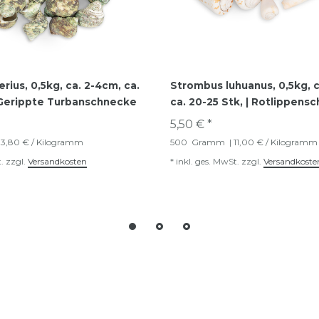
rius, 0,5kg, ca. 2-4cm, ca.
Strombus luhuanus, 0,5kg, 
| Gerippte Turbanschnecke
ca. 20-25 Stk, | Rotlippens
5,50 € *
13,80 € / Kilogramm
500
Gramm
| 11,00 € / Kilogramm
.
zzgl.
Versandkosten
*
inkl. ges. MwSt.
zzgl.
Versandkoste