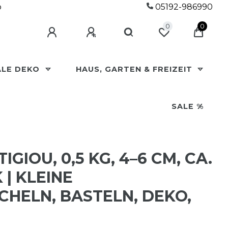
p
05192-986990
0
0
ALE DEKO
HAUS, GARTEN & FREIZEIT
SALE %
IGIOU, 0,5 KG, 4–6 CM, CA.
 | KLEINE
HELN, BASTELN, DEKO,