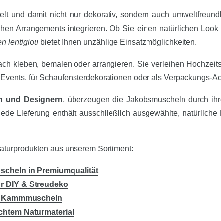
 und damit nicht nur dekorativ, sondern auch umweltfreundli
tischen Arrangements integrieren. Ob Sie einen natürlichen Loo
n lentigiou
bietet Ihnen unzählige Einsatzmöglichkeiten.
fach kleben, bemalen oder arrangieren. Sie verleihen Hochzei
f Events, für Schaufensterdekorationen oder als Verpackungs-Ac
en und Designern
, überzeugen die Jakobsmuscheln durch ihre 
ede Lieferung enthält ausschließlich ausgewählte, natürlich
aturprodukten aus unserem Sortiment:
cheln in Premiumqualität
r DIY & Streudeko
ene Kammmuscheln
chtem Naturmaterial