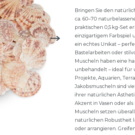
Bringen Sie den natürlic
ca. 60–70 naturbelassen
praktischen 0,5 kg-Set e
einzigartigem Farbspiel
ein echtes Unikat – perf
Bastelarbeiten oder stil
Muscheln haben eine han
unbehandelt – ideal für
Projekte, Aquarien, Terr
Jakobsmuscheln sind viel
ihrer natürlichen Ästheti
Akzent in Vasen oder als
Muscheln setzen überall 
natürlichen Robustheit la
oder arrangieren. Greife