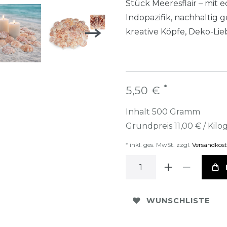
Stück Meeresflair – mit
Indopazifik, nachhaltig 
kreative Köpfe, Deko-Lie
*
5,50 €
Inhalt
500
Gramm
Grundpreis
11,00 € / Ki
* inkl. ges. MwSt. zzgl.
Versandkos
WUNSCHLISTE