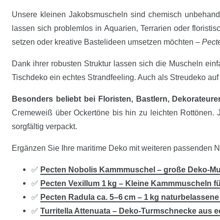
Unsere kleinen Jakobsmuscheln sind chemisch unbehandelt
lassen sich problemlos in Aquarien, Terrarien oder floris
setzen oder kreative Bastelideen umsetzen möchten –
Pecte
Dank ihrer robusten Struktur lassen sich die Muscheln ein
Tischdeko ein echtes Strandfeeling. Auch als Streudeko au
Besonders beliebt bei Floristen, Bastlern, Dekorateur
Cremeweiß über Ockertöne bis hin zu leichten Rottönen. J
sorgfältig verpackt.
Ergänzen Sie Ihre maritime Deko mit weiteren passenden N
✅
Pecten Nobolis Kammmuschel – große Deko-Mus
✅
Pecten Vexillum 1 kg – Kleine Kammmuscheln fü
✅
Pecten Radula ca. 5–6 cm – 1 kg naturbelass
✅
Turritella Attenuata – Deko-Turmschnecke aus e