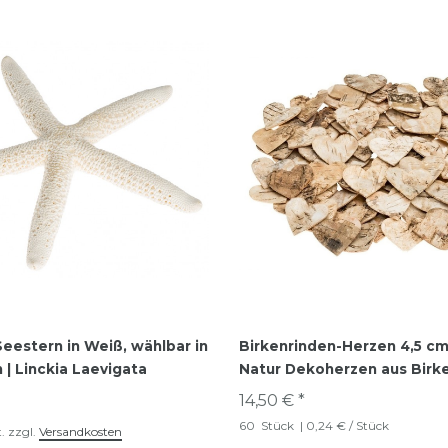
eestern in Weiß, wählbar in
Birkenrinden-Herzen 4,5 cm
 | Linckia Laevigata
Natur Dekoherzen aus Birk
14,50 € *
60
Stück
| 0,24 € / Stück
.
zzgl.
Versandkosten