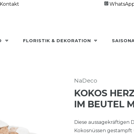
Kontakt
WhatsAp
O
FLORISTIK & DEKORATION
SAISON
NaDeco
KOKOS HERZ 
M BEUTEL MI
Diese aussagekräftigen 
Kokosnüssen gestampft u