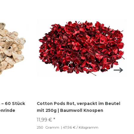
 – 60 Stück
Cotton Pods Rot, verpackt im Beutel
enrinde
mit 250g | Baumwoll Knospen
11,99 € *
250
Gramm
| 47,96 € / Kilogramm