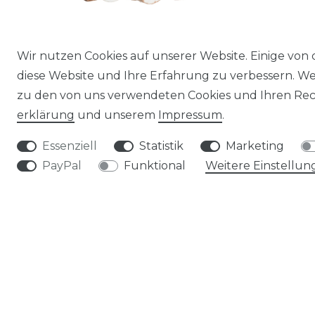
Wir nutzen Cookies auf unserer Website. Einige von 
Kokos Herz mini in Weiß, verpackt im
diese Website und Ihre Erfahrung zu verbessern. W
Beutel mit 100 Stück
zu den von uns verwendeten Cookies und Ihren Rech
18,99 € *
erklärung
und unserem
Impressum
.
100
Stück
| 0,19 € / Stück
Essenziell
Statistik
Marketing
*
inkl. ges. MwSt.
zzgl.
Versandkosten
PayPal
Funktional
Weitere Einstellun
MEIN KONTO
KONTOÜBERSICHT