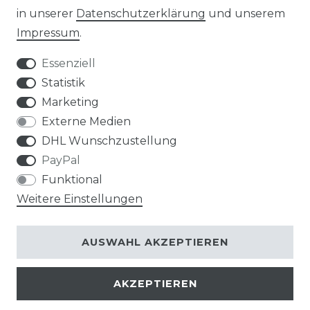
in unserer
Daten­schutz­erklärung
und unserem
Impressum
.
Impressum
Daten­schutz­erklärung
Essenziell
Statistik
Marketing
AGB
Widerrufs­recht
Externe Medien
DHL Wunschzustellung
PayPal
Funktional
Weitere Einstellungen
Kontakt
VERTRAG WIDERRUFEN
AUSWAHL AKZEPTIEREN
AKZEPTIEREN
© Copyright 2026 | Alle Rechte vorbehalten.