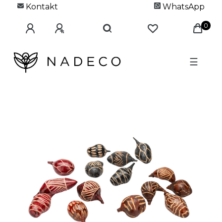
Kontakt
WhatsApp
0
☰