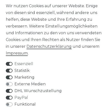
STELLENANGEBOTE
Wir nutzen Cookies auf unserer Website. Einige
von diesen sind essenziell, während andere uns
NEWSLETTER
helfen, diese Website und Ihre Erfahrung zu
verbessern. Weitere Einstellungsmöglichkeiten
und Informationen zu den von uns verwendeten
Cookies und Ihren Rechten als Nutzer finden Sie
in unserer
Daten­schutz­erklärung
und unserem
Impressum
.
Impressum
Daten­schutz­erklärung
Essenziell
Statistik
Marketing
AGB
Widerrufs­recht
Externe Medien
DHL Wunschzustellung
PayPal
Funktional