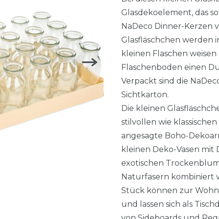
Glasdekoelement, das so
NaDeco Dinner-Kerzen v
Glasfläschchen werden in
kleinen Flaschen weisen
Flaschenboden einen Dur
Verpackt sind die NaDec
Sichtkarton.
Die kleinen Glasfläsch
stilvollen wie klassisch
angesagte Boho-Dekoarr
kleinen Deko-Vasen mit
exotischen Trockenblum
Naturfasern kombiniert 
Stück können zur Wohn
und lassen sich als Tisc
von Sideboards und Rega