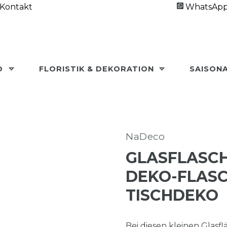
Kontakt
WhatsAp
O
FLORISTIK & DEKORATION
SAISON
NaDeco
GLASFLASCHE
DEKO-FLASC
TISCHDEKO
Bei diesen kleinen Glasf