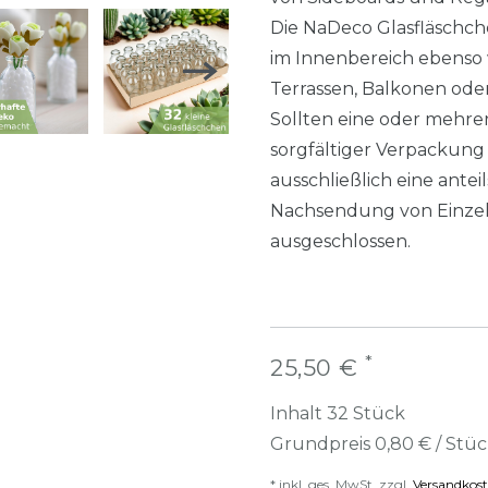
Die NaDeco Glasfläschche
im Innenbereich ebenso
Terrassen, Balkonen ode
Sollten eine oder mehre
sorgfältiger Verpackung
ausschließlich eine ante
Nachsendung von Einzel
ausgeschlossen.
*
25,50 €
Inhalt
32
Stück
Grundpreis
0,80 € / Stü
* inkl. ges. MwSt. zzgl.
Versandkos