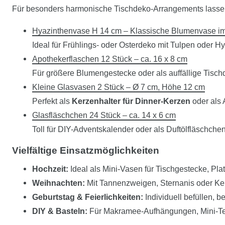
Für besonders harmonische Tischdeko-Arrangements lasse
Hyazinthenvase H 14 cm – Klassische Blumenvase im 
Ideal für Frühlings- oder Osterdeko mit Tulpen oder H
Apothekerflaschen 12 Stück – ca. 16 x 8 cm
Für größere Blumengestecke oder als auffällige Tisch
Kleine Glasvasen 2 Stück – Ø 7 cm, Höhe 12 cm
Perfekt als
Kerzenhalter für Dinner-Kerzen
oder als 
Glasfläschchen 24 Stück – ca. 14 x 6 cm
Toll für DIY-Adventskalender oder als Duftölfläschche
Vielfältige Einsatzmöglichkeiten
Hochzeit:
Ideal als Mini-Vasen für Tischgestecke, Pla
Weihnachten:
Mit Tannenzweigen, Sternanis oder Ke
Geburtstag & Feierlichkeiten:
Individuell befüllen, b
DIY & Basteln:
Für Makramee-Aufhängungen, Mini-Terr