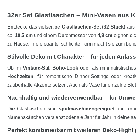
32er Set Glasflaschen – Mini-Vasen aus Kl
Entdecke das vielseitige
Glasflaschen-Set (32 Stück)
aus 
ca.
10,5 cm
und einem Durchmesser von
4,8 cm
eignen sic
zu Hause. Ihre elegante, schlichte Form macht sie zum beli
Stilvolle Deko mit Charakter – für jeden Anlass
Ob im
Vintage-Stil
,
Boho-Look
oder als minimalistische
Hochzeiten
, für romantische Dinner-Settings oder krea
zauberhafte Akzente setzen. Auch als Vase für einzelne Blü
Nachhaltig und wiederverwendbar – für Umwe
Die Glasflaschen sind
spülmaschinengeeignet
und könn
Namenskärtchen versiehst oder sie Jahr für Jahr in deine sai
Perfekt kombinierbar mit weiteren Deko-Highl