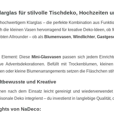
arglas für stilvolle Tischdeko, Hochzeiten u
hochwertigem Klarglas – die perfekte Kombination aus Funktiona
h die kleinen Vasen hervorragend für kreative Deko-Ideen, ob 
ebten Allrounder – ob als
Blumenvasen
,
Windlichter
,
Gastges
s Element: Diese
Mini-Glasvasen
passen sich jedem Einrichtu
tive Adventsdekorationen. Befüllt mit Trockenblumen, klei
ten oder kleine Blumenarrangements setzen die Fläschchen stil
ltbewusste und Kreative
en nach dem Einsatz leicht gereinigt und wiederverwendet
sonale Deko integrierst – du investierst in langlebige Qualität, 
ights von NaDeco: