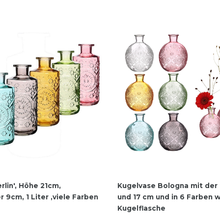
rlin', Höhe 21cm,
Kugelvase Bologna mit der
9cm, 1 Liter ,viele Farben
und 17 cm und in 6 Farben w
Kugelflasche