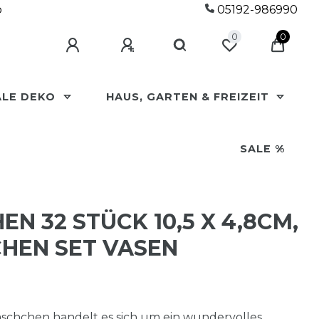
p
05192-986990
0
0
ALE DEKO
HAUS, GARTEN & FREIZEIT
SALE %
N 32 STÜCK 10,5 X 4,8CM,
HEN SET VASEN
läschchen handelt es sich um ein wundervolles