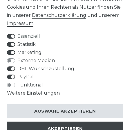
Cookies und Ihren Rechten als Nutzer finden Sie
AKTUELLES
in unserer
Daten­schutz­erklärung
und unserem
Impressum
.
STELLENANGEBOTE
Essenziell
NEWSLETTER
Statistik
Marketing
Externe Medien
DHL Wunschzustellung
PayPal
Impressum
Daten­schutz­erklärung
Funktional
Weitere Einstellungen
AUSWAHL AKZEPTIEREN
AGB
Widerrufs­recht
AKZEPTIEREN