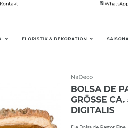
Kontakt
WhatsAp
O
FLORISTIK & DEKORATION
SAISON
NaDeco
BOLSA DE P
GRÖSSE CA. 5
IGITALIS
Die Bolsa de Pastor Fine,