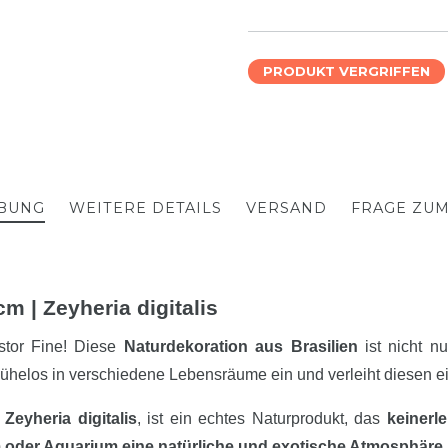
PRODUKT VERGRIFFEN
BUNG
WEITERE DETAILS
VERSAND
FRAGE ZU
m | Zeyheria digitalis
stor Fine! Diese
Naturdekoration aus Brasilien
ist nicht nu
mühelos in verschiedene Lebensräume ein und verleiht diesen ei
Zeyheria digitalis
, ist ein echtes Naturprodukt, das
keinerl
m oder Aquarium eine natürliche und exotische Atmosphäre
.