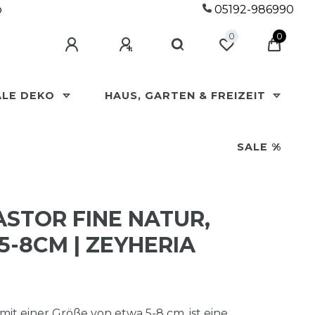
p
05192-986990
0
0
ALE DEKO
HAUS, GARTEN & FREIZEIT
SALE %
ASTOR FINE NATUR,
-8CM | ZEYHERIA D
 mit einer Größe von etwa 5-8 cm, ist eine