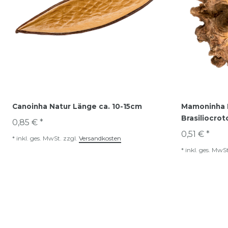
Canoinha Natur Länge ca. 10-15cm
Mamoninha N
Brasiliocro
0,85 € *
0,51 € *
*
inkl. ges. MwSt.
zzgl.
Versandkosten
*
inkl. ges. MwSt