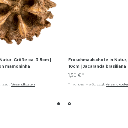
atur, Größe ca. 3-5cm |
Froschmaulschote in Natur,
ton mamoninha
10cm | Jacaranda brasiliana
1,50 € *
.
zzgl.
Versandkosten
*
inkl. ges. MwSt.
zzgl.
Versandkoste