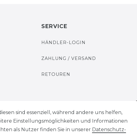
SERVICE
HÄNDLER-LOGIN
ZAHLUNG / VERSAND
RETOUREN
diesen sind essenziell, während andere uns helfen,
AGB
Widerrufs­recht
eitere Einstellungsmöglichkeiten und Informationen
ten als Nutzer finden Sie in unserer
Daten­schutz­