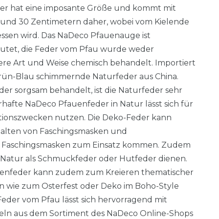
der hat eine imposante Größe und kommt mit
 und 30 Zentimetern daher, wobei vom Kielende
essen wird. Das NaDeco Pfauenauge ist
eutet, die Feder vom Pfau wurde weder
ere Art und Weise chemisch behandelt. Importiert
Grün-Blau schimmernde Naturfeder aus China.
er sorgsam behandelt, ist die Naturfeder sehr
rhafte NaDeco Pfauenfeder in Natur lässt sich für
ationszwecken nutzen. Die Deko-Feder kann
alten von Faschingsmasken und
 Faschingsmasken zum Einsatz kommen. Zudem
 Natur als Schmuckfeder oder Hutfeder dienen.
uenfeder kann zudem zum Kreieren thematischer
on wie zum Osterfest oder Deko im Boho-Style
eder vom Pfau lässt sich hervorragend mit
eln aus dem Sortiment des NaDeco Online-Shops