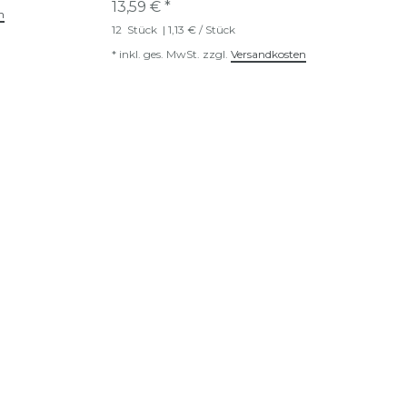
13,59 € *
n
12
Stück
| 1,13 € / Stück
*
inkl. ges. MwSt.
zzgl.
Versandkosten