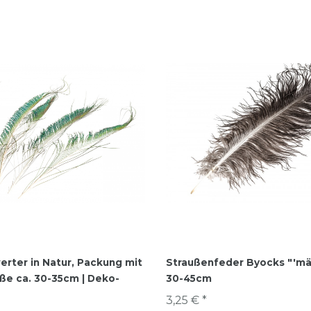
rter in Natur, Packung mit
Straußenfeder Byocks "'män
öße ca. 30-35cm | Deko-
30-45cm
3,25 € *