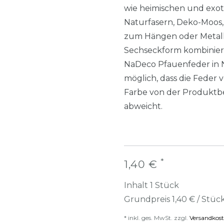
wie heimischen und exo
Naturfasern, Deko-Moos,
zum Hängen oder Metall
Sechseckform kombiniert 
NaDeco Pfauenfeder in N
möglich, dass die Feder
Farbe von der Produktb
abweicht.
*
1,40 €
Inhalt
1
Stück
Grundpreis
1,40 € / Stüc
* inkl. ges. MwSt. zzgl.
Versandkos