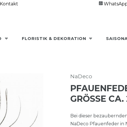
Kontakt
WhatsAp
O
FLORISTIK & DEKORATION
SAISON
NaDeco
PFAUENFEDER
GRÖSSE CA. 
Bei dieser bezaubernden
NaDeco Pfauenfeder in N