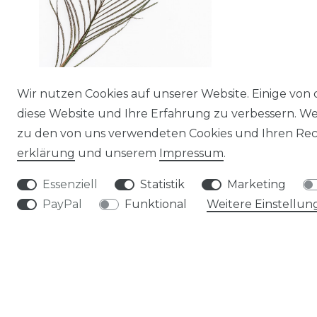
Wir nutzen Cookies auf unserer Website. Einige von 
Pfauenfeder in Natur, 1 Stück, Größe ca.
diese Website und Ihre Erfahrung zu verbessern. W
25-30cm | Deko-Feder
zu den von uns verwendeten Cookies und Ihren Rech
1,40 € *
erklärung
und unserem
Impressum
.
*
inkl. ges. MwSt.
zzgl.
Versandkosten
Essenziell
Statistik
Marketing
PayPal
Funktional
Weitere Einstellun
MEIN KONTO