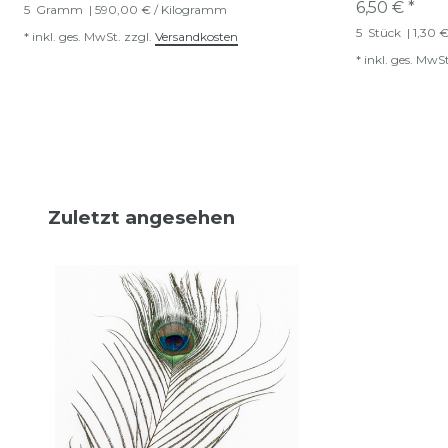
6,50 € *
5
Gramm
| 590,00 € / Kilogramm
5
Stück
| 1,30 €
*
inkl. ges. MwSt.
zzgl.
Versandkosten
*
inkl. ges. MwSt
Zuletzt angesehen