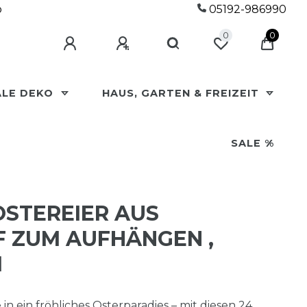
p
05192-986990
0
0
ALE DEKO
HAUS, GARTEN & FREIZEIT
SALE %
OSTEREIER AUS
 ZUM AUFHÄNGEN ,
n ein fröhliches Osterparadies – mit diesen 24