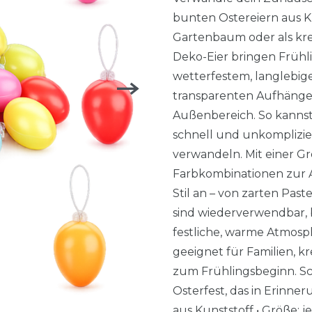
bunten Ostereiern aus K
Gartenbaum oder als kre
Deko-Eier bringen Frühli
wetterfestem, langlebige
transparenten Aufhängeb
Außenbereich. So kanns
schnell und unkomplizier
verwandeln. Mit einer G
Farbkombinationen zur A
Stil an – von zarten Past
sind wiederverwendbar, b
festliche, warme Atmosph
geeignet für Familien, k
zum Frühlingsbeginn. Sch
Osterfest, das in Erinner
aus Kunststoff • Größe: j