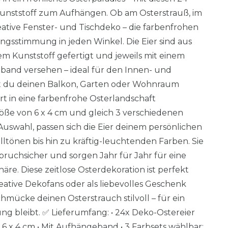
unststoff zum Aufhängen. Ob am Osterstrauß, im
ative Fenster- und Tischdeko – die farbenfrohen
ngsstimmung in jeden Winkel. Die Eier sind aus
m Kunststoff gefertigt und jeweils mit einem
and versehen – ideal für den Innen- und
t du deinen Balkon, Garten oder Wohnraum
t in eine farbenfrohe Osterlandschaft
röße von 6 x 4 cm und gleich 3 verschiedenen
uswahl, passen sich die Eier deinem persönlichen
elltönen bis hin zu kräftig-leuchtenden Farben. Sie
ruchsicher und sorgen Jahr für Jahr für eine
äre. Diese zeitlose Osterdekoration ist perfekt
reative Dekofans oder als liebevolles Geschenk
mücke deinen Osterstrauch stilvoll – für ein
ung bleibt. ✅ Lieferumfang: • 24x Deko-Ostereier
e 6 x 4 cm • Mit Aufhängeband • 3 Farbsets wählbar: