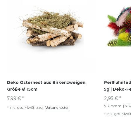
Deko Osternest aus Birkenzweigen,
Perlhuhnfed
Größe Ø 15cm
5g | Deko-F
7,99 € *
2,95 € *
5
Gramm
| 59
*
inkl. ges. MwSt.
zzgl.
Versandkosten
*
inkl. ges. MwSt