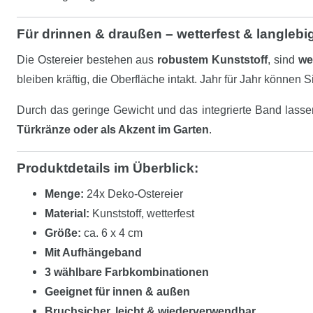
Für drinnen & draußen – wetterfest & langlebi
Die Ostereier bestehen aus
robustem Kunststoff
, sind
we
bleiben kräftig, die Oberfläche intakt. Jahr für Jahr könne
Durch das geringe Gewicht und das integrierte Band lasse
Türkränze oder als Akzent im Garten
.
Produktdetails im Überblick:
Menge:
24x Deko-Ostereier
Material:
Kunststoff, wetterfest
Größe:
ca. 6 x 4 cm
Mit Aufhängeband
3 wählbare Farbkombinationen
Geeignet für innen & außen
Bruchsicher, leicht & wiederverwendbar