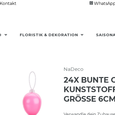
Kontakt
WhatsAp
O
FLORISTIK & DEKORATION
SAISON
NaDeco
24X BUNTE 
KUNSTSTOFF
GRÖSSE 6CM
Verwandle dein Zuhause i