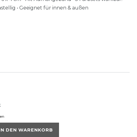
pastellig • Geeignet für innen & außen
k
ten
IN DEN WARENKORB